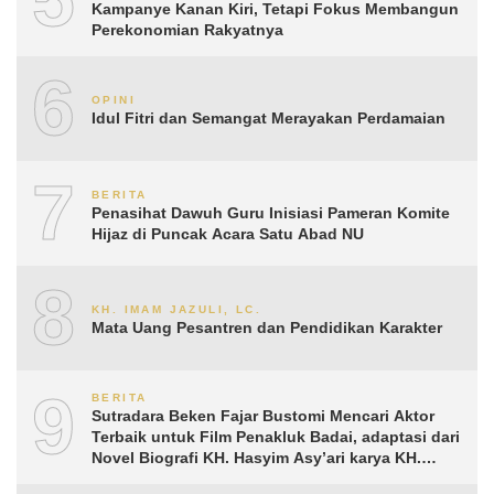
Kampanye Kanan Kiri, Tetapi Fokus Membangun
Perekonomian Rakyatnya
6
OPINI
Idul Fitri dan Semangat Merayakan Perdamaian
7
BERITA
Penasihat Dawuh Guru Inisiasi Pameran Komite
Hijaz di Puncak Acara Satu Abad NU
8
KH. IMAM JAZULI, LC.
Mata Uang Pesantren dan Pendidikan Karakter
9
BERITA
Sutradara Beken Fajar Bustomi Mencari Aktor
Terbaik untuk Film Penakluk Badai, adaptasi dari
Novel Biografi KH. Hasyim Asy’ari karya KH.
Aguk Irawan MN