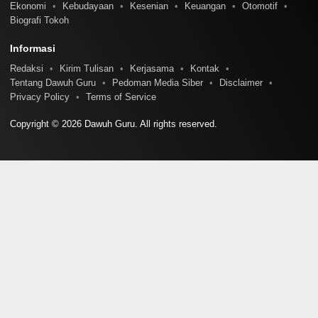
Ekonomi
Kebudayaan
Kesenian
Keuangan
Otomotif
Biografi Tokoh
Informasi
Redaksi
Kirim Tulisan
Kerjasama
Kontak
Tentang Dawuh Guru
Pedoman Media Siber
Disclaimer
Privacy Policy
Terms of Service
Copyright © 2026 Dawuh Guru. All rights reserved.