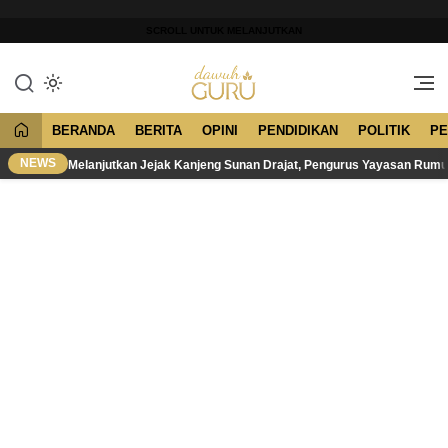
Lewati
ke
SCROLL UNTUK MELANJUTKAN
konten
Merawat Tradisi, Membangun
Dawuh Guru
Peradaban
BERANDA
BERITA
OPINI
PENDIDIKAN
POLITIK
PE
NEWS
Melanjutkan Jejak Kanjeng Sunan Drajat, Pengurus Yayasan Rum