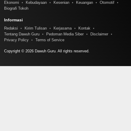
Ekonomi
Kebudayaan
Kesenian
Keuangan
Otomotif
Biografi Tokoh
Informasi
Redaksi
Kirim Tulisan
Kerjasama
Kontak
Tentang Dawuh Guru
Pedoman Media Siber
Disclaimer
Privacy Policy
Terms of Service
Copyright © 2026 Dawuh Guru. All rights reserved.