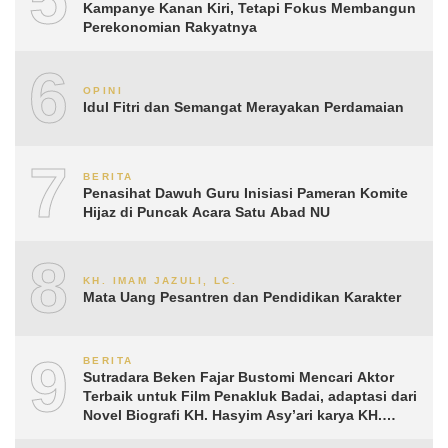
Kampanye Kanan Kiri, Tetapi Fokus Membangun
Perekonomian Rakyatnya
6
OPINI
Idul Fitri dan Semangat Merayakan Perdamaian
7
BERITA
Penasihat Dawuh Guru Inisiasi Pameran Komite
Hijaz di Puncak Acara Satu Abad NU
8
KH. IMAM JAZULI, LC.
Mata Uang Pesantren dan Pendidikan Karakter
9
BERITA
Sutradara Beken Fajar Bustomi Mencari Aktor
Terbaik untuk Film Penakluk Badai, adaptasi dari
Novel Biografi KH. Hasyim Asy’ari karya KH.
Aguk Irawan MN