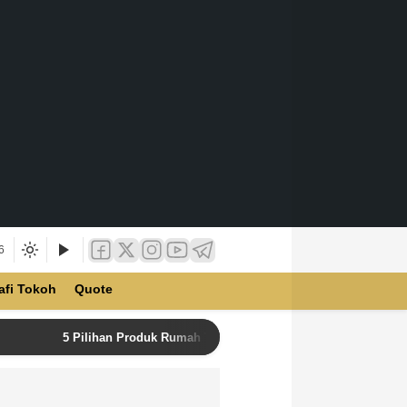
6
afi Tokoh
Quote
5 Pilihan Produk Rumah Tangga Terbaik di Unilever Store u