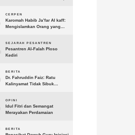
3
CERPEN
Karomah Habib Ja’far Al kaff:
Mengislamkan Orang yang
Sudah Meninggal
4
SEJARAH PESANTREN
Pesantren Al-Falah Ploso
Kediri
5
BERITA
Dr. Fahruddin Faiz: Ratu
Kalinyamat Tidak Sibuk
Kampanye Kanan Kiri, Tetapi
Fokus Membangun
6
OPINI
Perekonomian Rakyatnya
Idul Fitri dan Semangat
Merayakan Perdamaian
7
BERITA
Penasihat Dawuh Guru Inisiasi