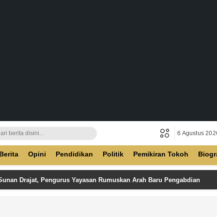
6 Agustus 202
ban
Berita
Opini
Pendidikan
Politik
Pemikiran Tokoh
Biogr
 Sunan Drajat, Pengurus Yayasan Rumuskan Arah Baru Pengabdian