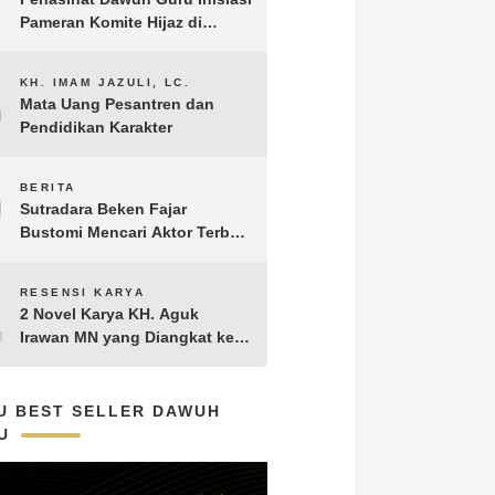
Pameran Komite Hijaz di
Puncak Acara Satu Abad NU
8
KH. IMAM JAZULI, LC.
Mata Uang Pesantren dan
Pendidikan Karakter
9
BERITA
Sutradara Beken Fajar
Bustomi Mencari Aktor Terbaik
untuk Film Penakluk Badai,
adaptasi dari Novel Biografi
10
RESENSI KARYA
KH. Hasyim Asy’ari karya KH.
2 Novel Karya KH. Aguk
Aguk Irawan MN
Irawan MN yang Diangkat ke
Layar Lebar
U BEST SELLER DAWUH
U