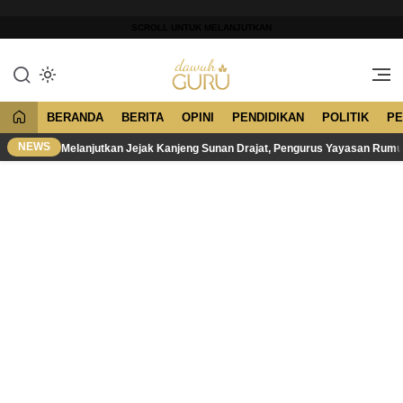
Lewati
ke
SCROLL UNTUK MELANJUTKAN
konten
Merawat Tradisi, Membangun
Dawuh Guru
Peradaban
BERANDA
BERITA
OPINI
PENDIDIKAN
POLITIK
PE
NEWS
Melanjutkan Jejak Kanjeng Sunan Drajat, Pengurus Yayasan Rum