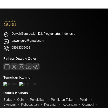
DawuhGuru.co.id | D.I. Yogyakarta, Indonesia
dawuhguru@gmail.com
08983399493
Follow Dawuh Guru
Temukan Kami di
Rubrik Khusus
Berita
Opini
Pendidikan
Pemikiran Tokoh
Politik
Ekonomi
Kebudayaan
Kesenian
Keuangan
Otomotif