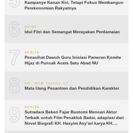
Kampanye Kanan Kiri, Tetapi Fokus Membangun
Perekonomian Rakyatnya
6
OPINI
Idul Fitri dan Semangat Merayakan Perdamaian
7
BERITA
Penasihat Dawuh Guru Inisiasi Pameran Komite
Hijaz di Puncak Acara Satu Abad NU
8
KH. IMAM JAZULI, LC.
Mata Uang Pesantren dan Pendidikan Karakter
9
BERITA
Sutradara Beken Fajar Bustomi Mencari Aktor
Terbaik untuk Film Penakluk Badai, adaptasi dari
Novel Biografi KH. Hasyim Asy’ari karya KH.
Aguk Irawan MN