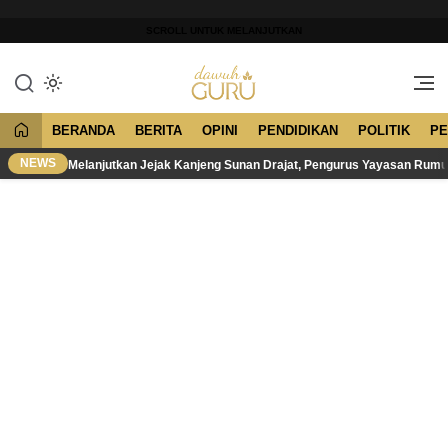
Lewati
ke
SCROLL UNTUK MELANJUTKAN
konten
Merawat Tradisi, Membangun
Dawuh Guru
Peradaban
BERANDA
BERITA
OPINI
PENDIDIKAN
POLITIK
PE
NEWS
Melanjutkan Jejak Kanjeng Sunan Drajat, Pengurus Yayasan Rum