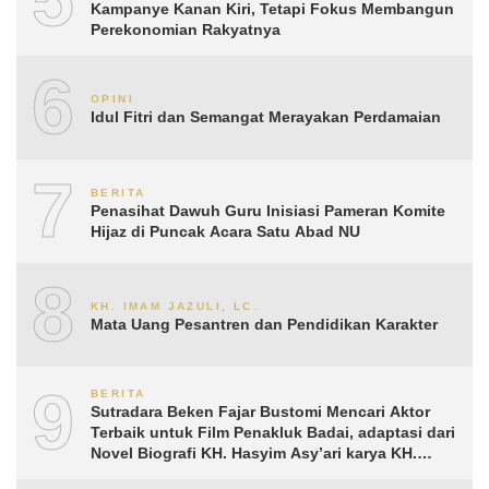
Kampanye Kanan Kiri, Tetapi Fokus Membangun
Perekonomian Rakyatnya
6
OPINI
Idul Fitri dan Semangat Merayakan Perdamaian
7
BERITA
Penasihat Dawuh Guru Inisiasi Pameran Komite
Hijaz di Puncak Acara Satu Abad NU
8
KH. IMAM JAZULI, LC.
Mata Uang Pesantren dan Pendidikan Karakter
9
BERITA
Sutradara Beken Fajar Bustomi Mencari Aktor
Terbaik untuk Film Penakluk Badai, adaptasi dari
Novel Biografi KH. Hasyim Asy’ari karya KH.
Aguk Irawan MN