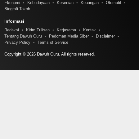
Ekonomi
Kebudayaan
Kesenian
Keuangan
Otomotif
Biografi Tokoh
Informasi
Redaksi
Kirim Tulisan
Kerjasama
Kontak
Tentang Dawuh Guru
Pedoman Media Siber
Disclaimer
Privacy Policy
Terms of Service
Copyright © 2026 Dawuh Guru. All rights reserved.