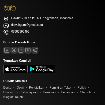
DawuhGuru.co.id | D.I. Yogyakarta, Indonesia
dawuhguru@gmail.com
08983399493
Follow Dawuh Guru
Temukan Kami di
Rubrik Khusus
Berita
Opini
Pendidikan
Pemikiran Tokoh
Politik
Ekonomi
Kebudayaan
Kesenian
Keuangan
Otomotif
Biografi Tokoh