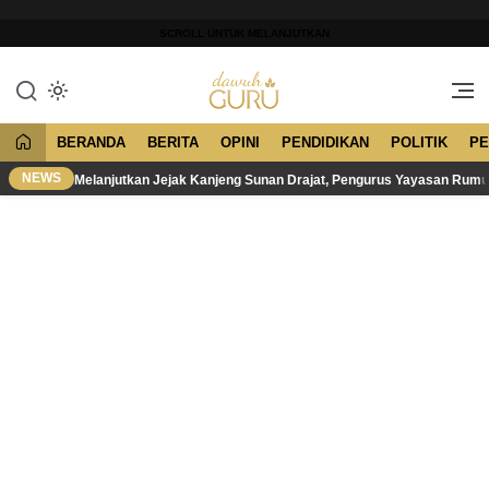
Lewati
ke
SCROLL UNTUK MELANJUTKAN
konten
Merawat Tradisi, Membangun
Dawuh Guru
Peradaban
BERANDA
BERITA
OPINI
PENDIDIKAN
POLITIK
PE
NEWS
Melanjutkan Jejak Kanjeng Sunan Drajat, Pengurus Yayasan Rum