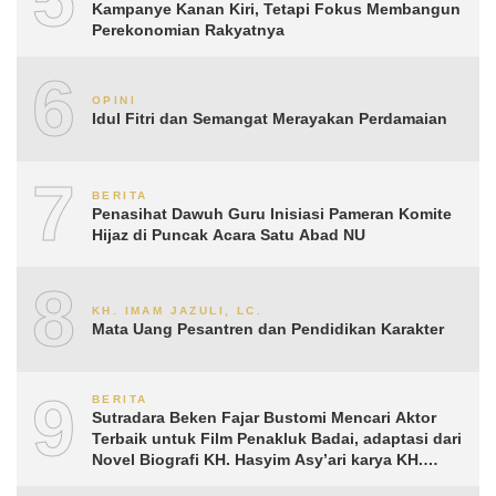
Kampanye Kanan Kiri, Tetapi Fokus Membangun
Perekonomian Rakyatnya
6
OPINI
Idul Fitri dan Semangat Merayakan Perdamaian
7
BERITA
Penasihat Dawuh Guru Inisiasi Pameran Komite
Hijaz di Puncak Acara Satu Abad NU
8
KH. IMAM JAZULI, LC.
Mata Uang Pesantren dan Pendidikan Karakter
9
BERITA
Sutradara Beken Fajar Bustomi Mencari Aktor
Terbaik untuk Film Penakluk Badai, adaptasi dari
Novel Biografi KH. Hasyim Asy’ari karya KH.
Aguk Irawan MN