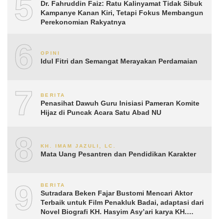
5
Dr. Fahruddin Faiz: Ratu Kalinyamat Tidak Sibuk
Kampanye Kanan Kiri, Tetapi Fokus Membangun
Perekonomian Rakyatnya
6
OPINI
Idul Fitri dan Semangat Merayakan Perdamaian
7
BERITA
Penasihat Dawuh Guru Inisiasi Pameran Komite
Hijaz di Puncak Acara Satu Abad NU
8
KH. IMAM JAZULI, LC.
Mata Uang Pesantren dan Pendidikan Karakter
9
BERITA
Sutradara Beken Fajar Bustomi Mencari Aktor
Terbaik untuk Film Penakluk Badai, adaptasi dari
Novel Biografi KH. Hasyim Asy’ari karya KH.