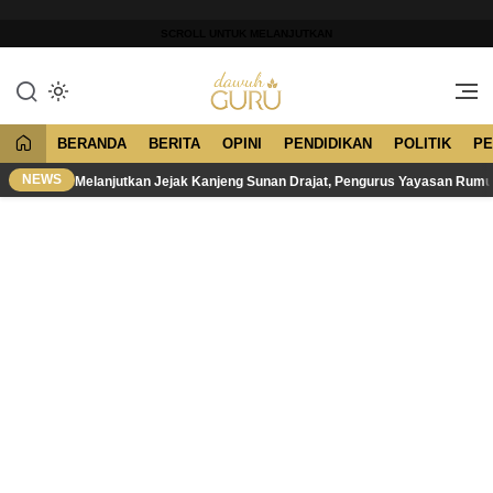
Lewati
ke
SCROLL UNTUK MELANJUTKAN
konten
Merawat Tradisi, Membangun
Dawuh Guru
Peradaban
BERANDA
BERITA
OPINI
PENDIDIKAN
POLITIK
PE
NEWS
Melanjutkan Jejak Kanjeng Sunan Drajat, Pengurus Yayasan Rum