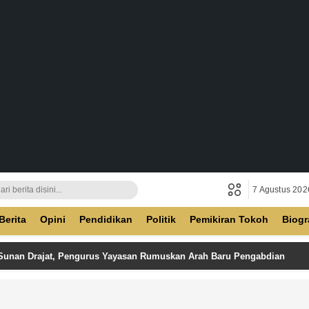
7 Agustus 202
ban
Berita
Opini
Pendidikan
Politik
Pemikiran Tokoh
Biogr
 Sunan Drajat, Pengurus Yayasan Rumuskan Arah Baru Pengabdian