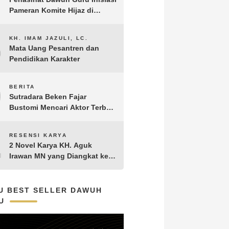
Pameran Komite Hijaz di
Puncak Acara Satu Abad NU
8
KH. IMAM JAZULI, LC.
Mata Uang Pesantren dan
Pendidikan Karakter
9
BERITA
Sutradara Beken Fajar
Bustomi Mencari Aktor Terbaik
untuk Film Penakluk Badai,
adaptasi dari Novel Biografi
10
RESENSI KARYA
KH. Hasyim Asy’ari karya KH.
2 Novel Karya KH. Aguk
Aguk Irawan MN
Irawan MN yang Diangkat ke
Layar Lebar
U BEST SELLER DAWUH
U