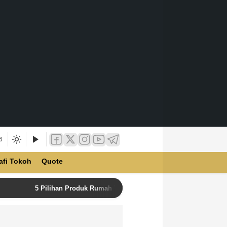
6
afi Tokoh
Quote
5 Pilihan Produk Rumah Tangga Terbaik di Unilever Store u