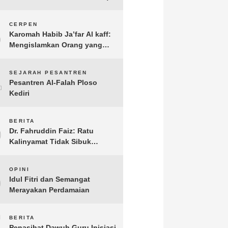
3
CERPEN
Karomah Habib Ja’far Al kaff:
Mengislamkan Orang yang
Sudah Meninggal
4
SEJARAH PESANTREN
Pesantren Al-Falah Ploso
Kediri
5
BERITA
Dr. Fahruddin Faiz: Ratu
Kalinyamat Tidak Sibuk
Kampanye Kanan Kiri, Tetapi
Fokus Membangun
6
OPINI
Perekonomian Rakyatnya
Idul Fitri dan Semangat
Merayakan Perdamaian
7
BERITA
Penasihat Dawuh Guru Inisiasi