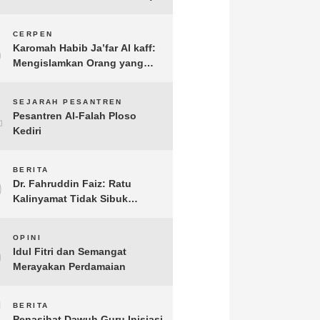
3
CERPEN
Karomah Habib Ja’far Al kaff:
Mengislamkan Orang yang
Sudah Meninggal
4
SEJARAH PESANTREN
Pesantren Al-Falah Ploso
Kediri
5
BERITA
Dr. Fahruddin Faiz: Ratu
Kalinyamat Tidak Sibuk
Kampanye Kanan Kiri, Tetapi
Fokus Membangun
6
OPINI
Perekonomian Rakyatnya
Idul Fitri dan Semangat
Merayakan Perdamaian
7
BERITA
Penasihat Dawuh Guru Inisiasi