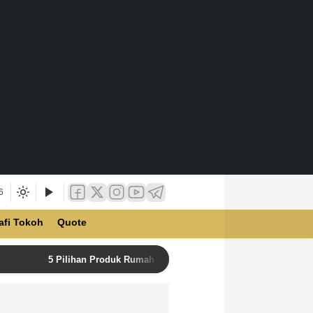
6
afi Tokoh
Quote
5 Pilihan Produk Rumah Tangga Terbaik di Unilever Store u