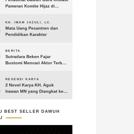
Pameran Komite Hijaz di
Puncak Acara Satu Abad NU
8
KH. IMAM JAZULI, LC.
Mata Uang Pesantren dan
Pendidikan Karakter
9
BERITA
Sutradara Beken Fajar
Bustomi Mencari Aktor Terbaik
untuk Film Penakluk Badai,
adaptasi dari Novel Biografi
10
RESENSI KARYA
KH. Hasyim Asy’ari karya KH.
2 Novel Karya KH. Aguk
Aguk Irawan MN
Irawan MN yang Diangkat ke
Layar Lebar
U BEST SELLER DAWUH
U