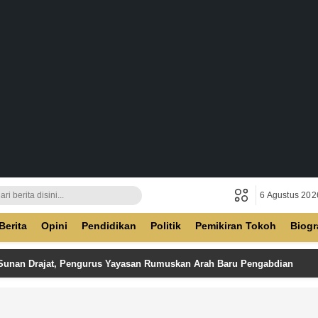
6 Agustus 202
ban
Berita
Opini
Pendidikan
Politik
Pemikiran Tokoh
Biogr
 Sunan Drajat, Pengurus Yayasan Rumuskan Arah Baru Pengabdian