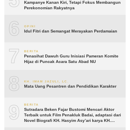
Kampanye Kanan Kiri, Tetapi Fokus Membangun
Perekonomian Rakyatnya
6
OPINI
Idul Fitri dan Semangat Merayakan Perdamaian
7
BERITA
Penasihat Dawuh Guru Inisiasi Pameran Komite
Hijaz di Puncak Acara Satu Abad NU
8
KH. IMAM JAZULI, LC.
Mata Uang Pesantren dan Pendidikan Karakter
9
BERITA
Sutradara Beken Fajar Bustomi Mencari Aktor
Terbaik untuk Film Penakluk Badai, adaptasi dari
Novel Biografi KH. Hasyim Asy’ari karya KH.
Aguk Irawan MN