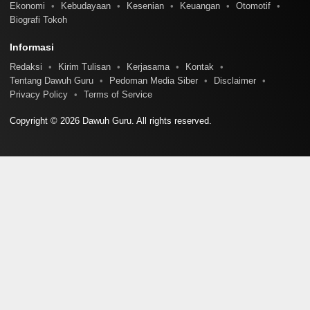
Ekonomi
Kebudayaan
Kesenian
Keuangan
Otomotif
Biografi Tokoh
Informasi
Redaksi
Kirim Tulisan
Kerjasama
Kontak
Tentang Dawuh Guru
Pedoman Media Siber
Disclaimer
Privacy Policy
Terms of Service
Copyright © 2026 Dawuh Guru. All rights reserved.