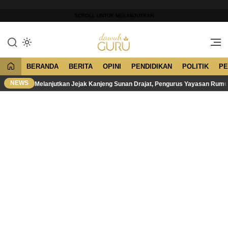
Lewati
ke
SCROLL UNTUK MELANJUTKAN
konten
Merawat Tradisi, Membangun
Dawuh Guru
Peradaban
BERANDA
BERITA
OPINI
PENDIDIKAN
POLITIK
PE
NEWS
Melanjutkan Jejak Kanjeng Sunan Drajat, Pengurus Yayasan Rum