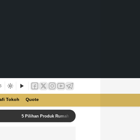
6
afi Tokoh
Quote
5 Pilihan Produk Rumah Tangga Terbaik di Unilever Store u