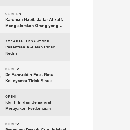
3
CERPEN
Karomah Habib Ja’far Al kaff:
Mengislamkan Orang yang
Sudah Meninggal
4
SEJARAH PESANTREN
Pesantren Al-Falah Ploso
Kediri
5
BERITA
Dr. Fahruddin Faiz: Ratu
Kalinyamat Tidak Sibuk
Kampanye Kanan Kiri, Tetapi
Fokus Membangun
6
OPINI
Perekonomian Rakyatnya
Idul Fitri dan Semangat
Merayakan Perdamaian
7
BERITA
Penasihat Dawuh Guru Inisiasi