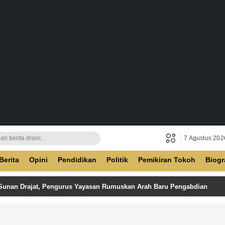
7 Agustus 202
ban
Berita
Opini
Pendidikan
Politik
Pemikiran Tokoh
Biogr
 Sunan Drajat, Pengurus Yayasan Rumuskan Arah Baru Pengabdian