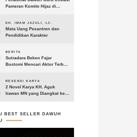
Pameran Komite Hijaz di
Puncak Acara Satu Abad NU
8
KH. IMAM JAZULI, LC.
Mata Uang Pesantren dan
Pendidikan Karakter
9
BERITA
Sutradara Beken Fajar
Bustomi Mencari Aktor Terbaik
untuk Film Penakluk Badai,
adaptasi dari Novel Biografi
10
RESENSI KARYA
KH. Hasyim Asy’ari karya KH.
2 Novel Karya KH. Aguk
Aguk Irawan MN
Irawan MN yang Diangkat ke
Layar Lebar
U BEST SELLER DAWUH
U