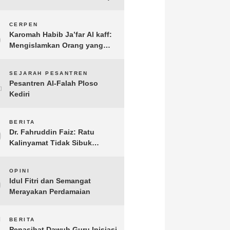
3
CERPEN
Karomah Habib Ja’far Al kaff:
Mengislamkan Orang yang
Sudah Meninggal
4
SEJARAH PESANTREN
Pesantren Al-Falah Ploso
Kediri
5
BERITA
Dr. Fahruddin Faiz: Ratu
Kalinyamat Tidak Sibuk
Kampanye Kanan Kiri, Tetapi
Fokus Membangun
6
OPINI
Perekonomian Rakyatnya
Idul Fitri dan Semangat
Merayakan Perdamaian
7
BERITA
Penasihat Dawuh Guru Inisiasi