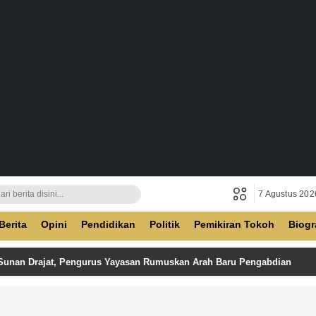
7 Agustus 202
ban
Berita
Opini
Pendidikan
Politik
Pemikiran Tokoh
Biogr
 Sunan Drajat, Pengurus Yayasan Rumuskan Arah Baru Pengabdian