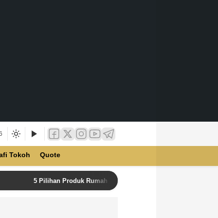
6
afi Tokoh
Quote
5 Pilihan Produk Rumah Tangga Terbaik di Unilever Store u