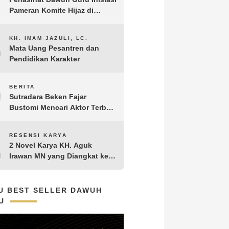
Pameran Komite Hijaz di
Puncak Acara Satu Abad NU
8
KH. IMAM JAZULI, LC.
Mata Uang Pesantren dan
Pendidikan Karakter
9
BERITA
Sutradara Beken Fajar
Bustomi Mencari Aktor Terbaik
untuk Film Penakluk Badai,
adaptasi dari Novel Biografi
10
RESENSI KARYA
KH. Hasyim Asy’ari karya KH.
2 Novel Karya KH. Aguk
Aguk Irawan MN
Irawan MN yang Diangkat ke
Layar Lebar
U BEST SELLER DAWUH
U