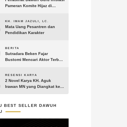
Pameran Komite Hijaz di
Puncak Acara Satu Abad NU
8
KH. IMAM JAZULI, LC.
Mata Uang Pesantren dan
Pendidikan Karakter
9
BERITA
Sutradara Beken Fajar
Bustomi Mencari Aktor Terbaik
untuk Film Penakluk Badai,
adaptasi dari Novel Biografi
10
RESENSI KARYA
KH. Hasyim Asy’ari karya KH.
2 Novel Karya KH. Aguk
Aguk Irawan MN
Irawan MN yang Diangkat ke
Layar Lebar
U BEST SELLER DAWUH
U