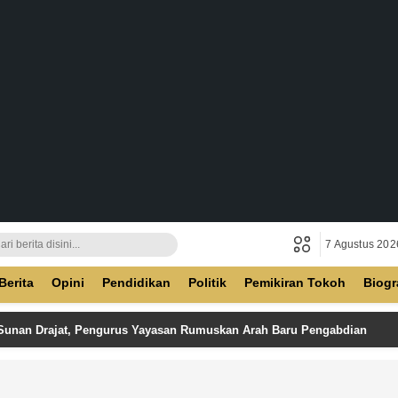
7 Agustus 202
ban
Berita
Opini
Pendidikan
Politik
Pemikiran Tokoh
Biogr
 Sunan Drajat, Pengurus Yayasan Rumuskan Arah Baru Pengabdian