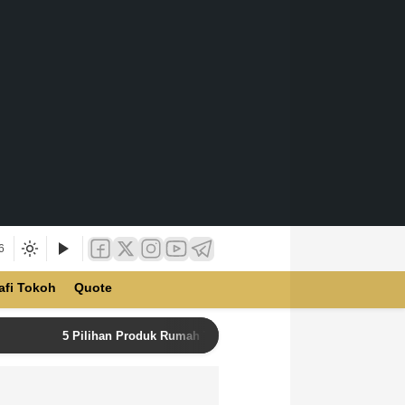
6
afi Tokoh
Quote
5 Pilihan Produk Rumah Tangga Terbaik di Unilever Store u