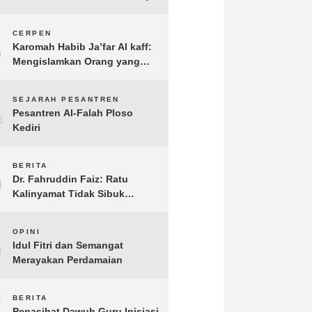
3
CERPEN
Karomah Habib Ja’far Al kaff:
Mengislamkan Orang yang
Sudah Meninggal
4
SEJARAH PESANTREN
Pesantren Al-Falah Ploso
Kediri
5
BERITA
Dr. Fahruddin Faiz: Ratu
Kalinyamat Tidak Sibuk
Kampanye Kanan Kiri, Tetapi
Fokus Membangun
6
OPINI
Perekonomian Rakyatnya
Idul Fitri dan Semangat
Merayakan Perdamaian
7
BERITA
Penasihat Dawuh Guru Inisiasi