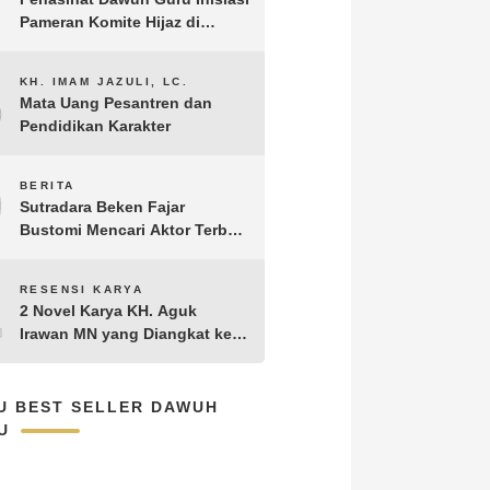
Pameran Komite Hijaz di
Puncak Acara Satu Abad NU
8
KH. IMAM JAZULI, LC.
Mata Uang Pesantren dan
Pendidikan Karakter
9
BERITA
Sutradara Beken Fajar
Bustomi Mencari Aktor Terbaik
untuk Film Penakluk Badai,
adaptasi dari Novel Biografi
10
RESENSI KARYA
KH. Hasyim Asy’ari karya KH.
2 Novel Karya KH. Aguk
Aguk Irawan MN
Irawan MN yang Diangkat ke
Layar Lebar
U BEST SELLER DAWUH
U