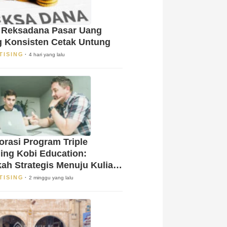
 Reksadana Pasar Uang
g Konsisten Cetak Untung
TISING
4 hari yang lalu
orasi Program Triple
ing Kobi Education:
ah Strategis Menuju Kuliah
 Luar Negeri!
TISING
2 minggu yang lalu