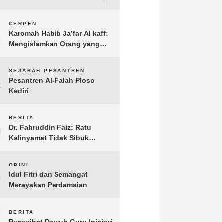
3
CERPEN
Karomah Habib Ja’far Al kaff:
Mengislamkan Orang yang
Sudah Meninggal
4
SEJARAH PESANTREN
Pesantren Al-Falah Ploso
Kediri
5
BERITA
Dr. Fahruddin Faiz: Ratu
Kalinyamat Tidak Sibuk
Kampanye Kanan Kiri, Tetapi
Fokus Membangun
6
OPINI
Perekonomian Rakyatnya
Idul Fitri dan Semangat
Merayakan Perdamaian
7
BERITA
Penasihat Dawuh Guru Inisiasi