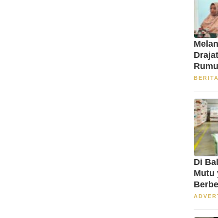
Melan
Draja
Rumu
BERIT
Di Bal
Mutu
Berb
ADVER