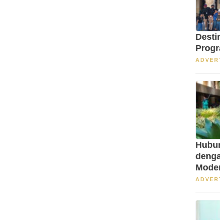
Desti
Progr
ADVER
Hubun
denga
Mode
ADVER