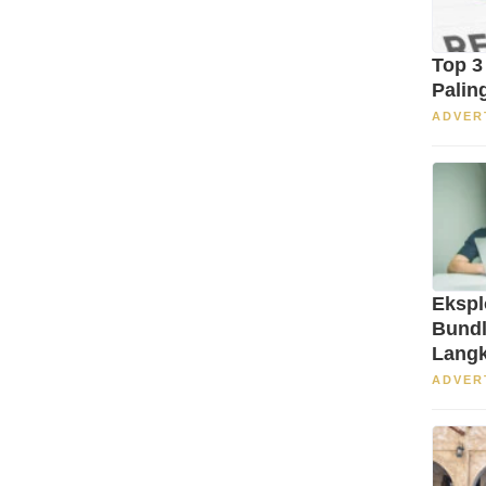
Top 3
Palin
ADVER
Ekspl
Bundl
Langk
S1 di
ADVER