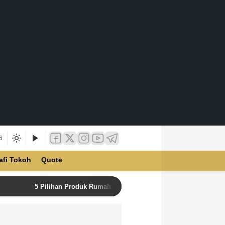
6
afi Tokoh
Quote
5 Pilihan Produk Rumah Tangga Terbaik di Unilever Store u