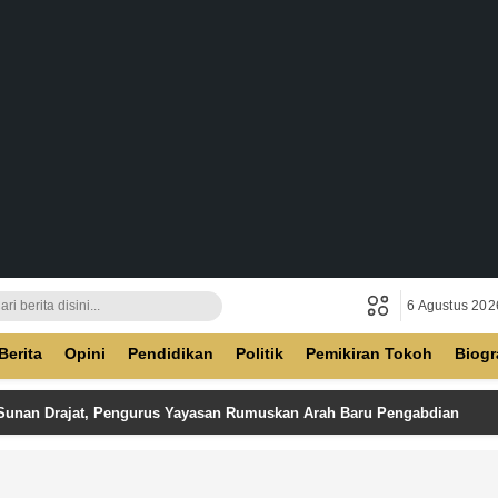
6 Agustus 202
ban
Berita
Opini
Pendidikan
Politik
Pemikiran Tokoh
Biogr
 Sunan Drajat, Pengurus Yayasan Rumuskan Arah Baru Pengabdian