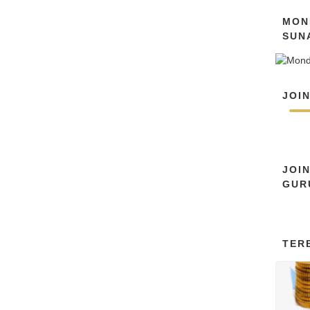
MON
SUN
JOI
JOI
GUR
TER