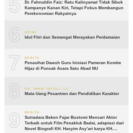
5
Dr. Fahruddin Faiz: Ratu Kalinyamat Tidak Sibuk
Kampanye Kanan Kiri, Tetapi Fokus Membangun
Perekonomian Rakyatnya
6
OPINI
Idul Fitri dan Semangat Merayakan Perdamaian
7
BERITA
Penasihat Dawuh Guru Inisiasi Pameran Komite
Hijaz di Puncak Acara Satu Abad NU
8
KH. IMAM JAZULI, LC.
Mata Uang Pesantren dan Pendidikan Karakter
9
BERITA
Sutradara Beken Fajar Bustomi Mencari Aktor
Terbaik untuk Film Penakluk Badai, adaptasi dari
Novel Biografi KH. Hasyim Asy’ari karya KH.