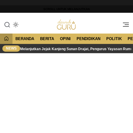
Lewati
ke
SCROLL UNTUK MELANJUTKAN
konten
Merawat Tradisi, Membangun
Dawuh Guru
Peradaban
BERANDA
BERITA
OPINI
PENDIDIKAN
POLITIK
PE
NEWS
Melanjutkan Jejak Kanjeng Sunan Drajat, Pengurus Yayasan Rum