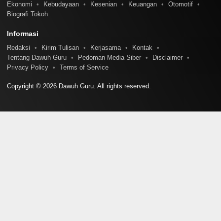
Ekonomi
Kebudayaan
Kesenian
Keuangan
Otomotif
Biografi Tokoh
Informasi
Redaksi
Kirim Tulisan
Kerjasama
Kontak
Tentang Dawuh Guru
Pedoman Media Siber
Disclaimer
Privacy Policy
Terms of Service
Copyright © 2026 Dawuh Guru. All rights reserved.