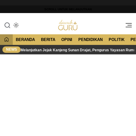
Lewati
ke
SCROLL UNTUK MELANJUTKAN
konten
Merawat Tradisi, Membangun
Dawuh Guru
Peradaban
BERANDA
BERITA
OPINI
PENDIDIKAN
POLITIK
PE
NEWS
Melanjutkan Jejak Kanjeng Sunan Drajat, Pengurus Yayasan Rum