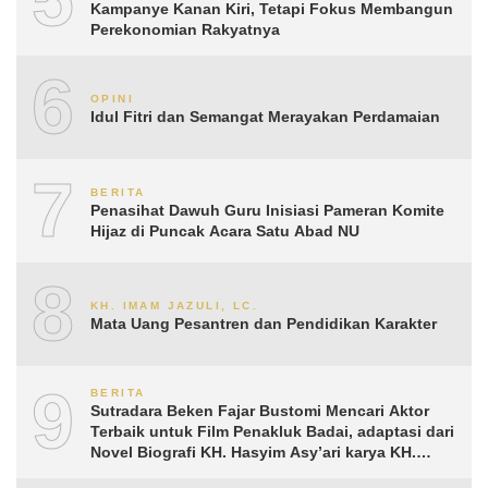
Kampanye Kanan Kiri, Tetapi Fokus Membangun
Perekonomian Rakyatnya
6
OPINI
Idul Fitri dan Semangat Merayakan Perdamaian
7
BERITA
Penasihat Dawuh Guru Inisiasi Pameran Komite
Hijaz di Puncak Acara Satu Abad NU
8
KH. IMAM JAZULI, LC.
Mata Uang Pesantren dan Pendidikan Karakter
9
BERITA
Sutradara Beken Fajar Bustomi Mencari Aktor
Terbaik untuk Film Penakluk Badai, adaptasi dari
Novel Biografi KH. Hasyim Asy’ari karya KH.
Aguk Irawan MN