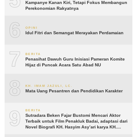
Kampanye Kanan Kiri, Tetapi Fokus Membangun
Perekonomian Rakyatnya
6
OPINI
Idul Fitri dan Semangat Merayakan Perdamaian
7
BERITA
Penasihat Dawuh Guru Inisiasi Pameran Komite
Hijaz di Puncak Acara Satu Abad NU
8
KH. IMAM JAZULI, LC.
Mata Uang Pesantren dan Pendidikan Karakter
9
BERITA
Sutradara Beken Fajar Bustomi Mencari Aktor
Terbaik untuk Film Penakluk Badai, adaptasi dari
Novel Biografi KH. Hasyim Asy’ari karya KH.
Aguk Irawan MN