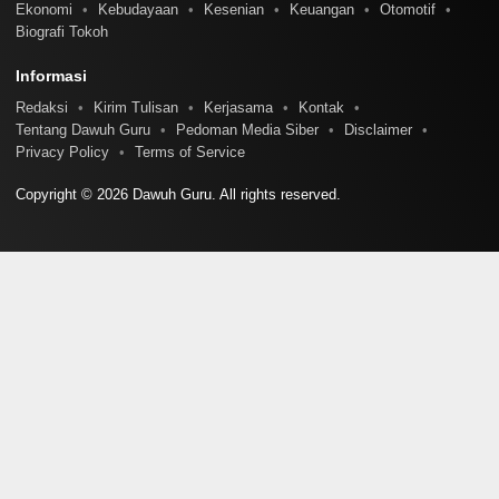
Ekonomi
Kebudayaan
Kesenian
Keuangan
Otomotif
Biografi Tokoh
Informasi
Redaksi
Kirim Tulisan
Kerjasama
Kontak
Tentang Dawuh Guru
Pedoman Media Siber
Disclaimer
Privacy Policy
Terms of Service
Copyright © 2026 Dawuh Guru. All rights reserved.