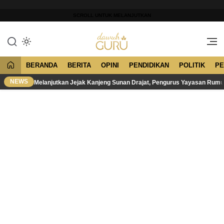
Lewati
ke
SCROLL UNTUK MELANJUTKAN
konten
Merawat Tradisi, Membangun
Dawuh Guru
Peradaban
BERANDA
BERITA
OPINI
PENDIDIKAN
POLITIK
PE
NEWS
Melanjutkan Jejak Kanjeng Sunan Drajat, Pengurus Yayasan Rum