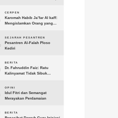
3
CERPEN
Karomah Habib Ja’far Al kaff:
Mengislamkan Orang yang
Sudah Meninggal
4
SEJARAH PESANTREN
Pesantren Al-Falah Ploso
Kediri
5
BERITA
Dr. Fahruddin Faiz: Ratu
Kalinyamat Tidak Sibuk
Kampanye Kanan Kiri, Tetapi
Fokus Membangun
6
OPINI
Perekonomian Rakyatnya
Idul Fitri dan Semangat
Merayakan Perdamaian
7
BERITA
Penasihat Dawuh Guru Inisiasi