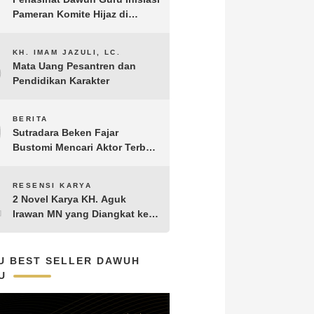
Pameran Komite Hijaz di
Puncak Acara Satu Abad NU
8
KH. IMAM JAZULI, LC.
Mata Uang Pesantren dan
Pendidikan Karakter
9
BERITA
Sutradara Beken Fajar
Bustomi Mencari Aktor Terbaik
untuk Film Penakluk Badai,
adaptasi dari Novel Biografi
10
RESENSI KARYA
KH. Hasyim Asy’ari karya KH.
2 Novel Karya KH. Aguk
Aguk Irawan MN
Irawan MN yang Diangkat ke
Layar Lebar
U BEST SELLER DAWUH
U