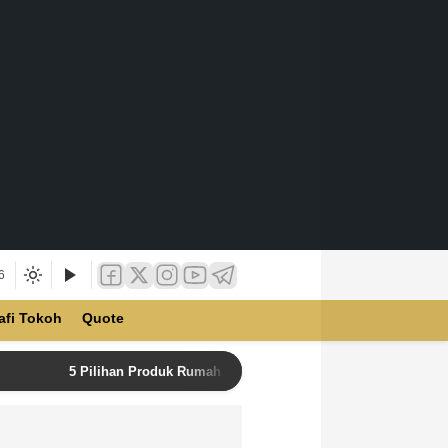
6
afi Tokoh
Quote
5 Pilihan Produk Rumah Tangga Terbaik di Unilever Store u