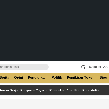
6 Agustus 202
ban
Berita
Opini
Pendidikan
Politik
Pemikiran Tokoh
Biogr
 Sunan Drajat, Pengurus Yayasan Rumuskan Arah Baru Pengabdian