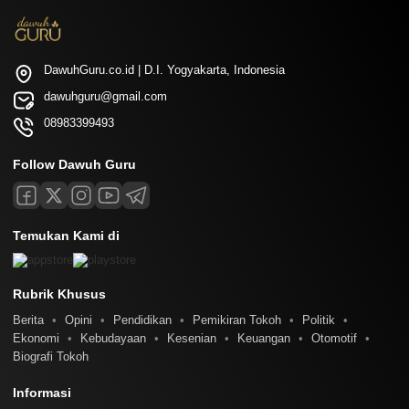
DawuhGuru.co.id | D.I. Yogyakarta, Indonesia
dawuhguru@gmail.com
08983399493
Follow Dawuh Guru
Temukan Kami di
Rubrik Khusus
Berita
Opini
Pendidikan
Pemikiran Tokoh
Politik
Ekonomi
Kebudayaan
Kesenian
Keuangan
Otomotif
Biografi Tokoh
Informasi