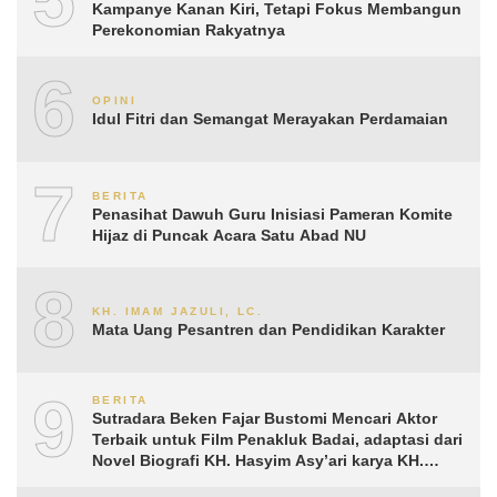
Kampanye Kanan Kiri, Tetapi Fokus Membangun
Perekonomian Rakyatnya
6
OPINI
Idul Fitri dan Semangat Merayakan Perdamaian
7
BERITA
Penasihat Dawuh Guru Inisiasi Pameran Komite
Hijaz di Puncak Acara Satu Abad NU
8
KH. IMAM JAZULI, LC.
Mata Uang Pesantren dan Pendidikan Karakter
9
BERITA
Sutradara Beken Fajar Bustomi Mencari Aktor
Terbaik untuk Film Penakluk Badai, adaptasi dari
Novel Biografi KH. Hasyim Asy’ari karya KH.
Aguk Irawan MN