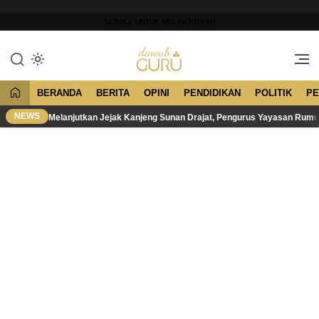
Lewati
ke
SCROLL UNTUK MELANJUTKAN
konten
Merawat Tradisi, Membangun
Dawuh Guru
Peradaban
BERANDA
BERITA
OPINI
PENDIDIKAN
POLITIK
PE
NEWS
Melanjutkan Jejak Kanjeng Sunan Drajat, Pengurus Yayasan Rum