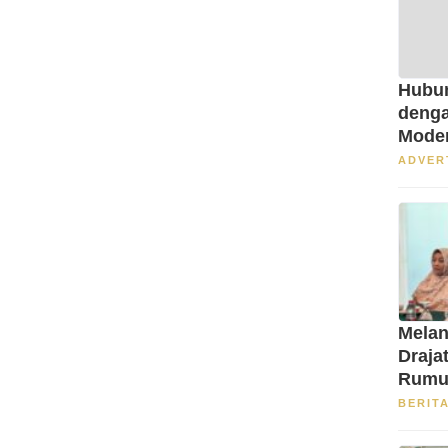
Hubun
denga
Mode
ADVER
Melan
Draja
Rumu
BERIT