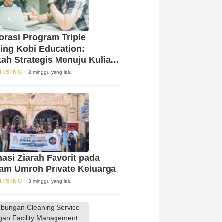
orasi Program Triple
ing Kobi Education:
ah Strategis Menuju Kuliah
 Luar Negeri!
TISING
2 minggu yang lalu
nasi Ziarah Favorit pada
am Umroh Private Keluarga
TISING
3 minggu yang lalu