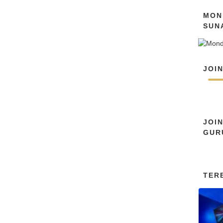
MON
SUN
JOI
JOI
GUR
TER