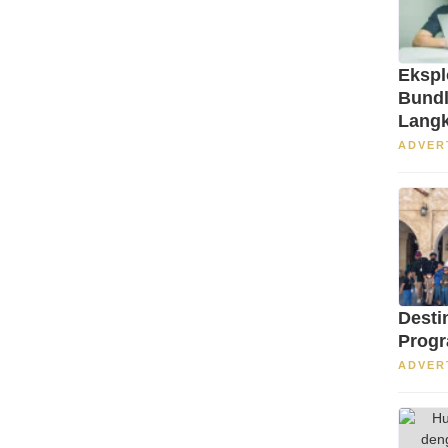
Ekspl
Bundl
Langk
S1 di
ADVER
Desti
Progr
ADVER