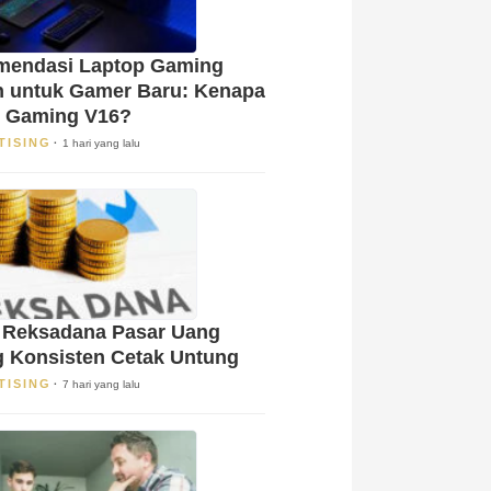
mendasi Laptop Gaming
 untuk Gamer Baru: Kenapa
 Gaming V16?
TISING
1 hari yang lalu
 Reksadana Pasar Uang
g Konsisten Cetak Untung
TISING
7 hari yang lalu