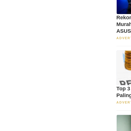
Reko
Murah
ASUS
ADVER
Top 3
Palin
ADVER