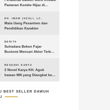
Pameran Komite Hijaz di
Puncak Acara Satu Abad NU
8
KH. IMAM JAZULI, LC.
Mata Uang Pesantren dan
Pendidikan Karakter
9
BERITA
Sutradara Beken Fajar
Bustomi Mencari Aktor Terbaik
untuk Film Penakluk Badai,
adaptasi dari Novel Biografi
10
RESENSI KARYA
KH. Hasyim Asy’ari karya KH.
2 Novel Karya KH. Aguk
Aguk Irawan MN
Irawan MN yang Diangkat ke
Layar Lebar
U BEST SELLER DAWUH
U