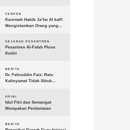
3
CERPEN
Karomah Habib Ja’far Al kaff:
Mengislamkan Orang yang
Sudah Meninggal
4
SEJARAH PESANTREN
Pesantren Al-Falah Ploso
Kediri
5
BERITA
Dr. Fahruddin Faiz: Ratu
Kalinyamat Tidak Sibuk
Kampanye Kanan Kiri, Tetapi
Fokus Membangun
6
OPINI
Perekonomian Rakyatnya
Idul Fitri dan Semangat
Merayakan Perdamaian
7
BERITA
Penasihat Dawuh Guru Inisiasi