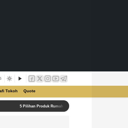
6
afi Tokoh
Quote
5 Pilihan Produk Rumah Tangga Terbaik di Unilever Store u