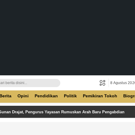
8 Agustus 202
ban
Berita
Opini
Pendidikan
Politik
Pemikiran Tokoh
Biogr
 Sunan Drajat, Pengurus Yayasan Rumuskan Arah Baru Pengabdian