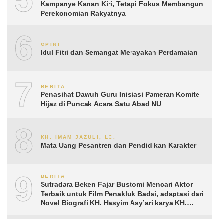
Kampanye Kanan Kiri, Tetapi Fokus Membangun
Perekonomian Rakyatnya
6
OPINI
Idul Fitri dan Semangat Merayakan Perdamaian
7
BERITA
Penasihat Dawuh Guru Inisiasi Pameran Komite
Hijaz di Puncak Acara Satu Abad NU
8
KH. IMAM JAZULI, LC.
Mata Uang Pesantren dan Pendidikan Karakter
9
BERITA
Sutradara Beken Fajar Bustomi Mencari Aktor
Terbaik untuk Film Penakluk Badai, adaptasi dari
Novel Biografi KH. Hasyim Asy’ari karya KH.
Aguk Irawan MN