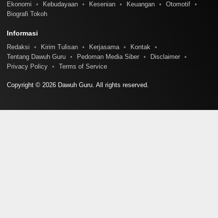
Ekonomi
Kebudayaan
Kesenian
Keuangan
Otomotif
Biografi Tokoh
Informasi
Redaksi
Kirim Tulisan
Kerjasama
Kontak
Tentang Dawuh Guru
Pedoman Media Siber
Disclaimer
Privacy Policy
Terms of Service
Copyright © 2026 Dawuh Guru. All rights reserved.