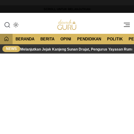
Lewati
ke
SCROLL UNTUK MELANJUTKAN
konten
Merawat Tradisi, Membangun
Dawuh Guru
Peradaban
BERANDA
BERITA
OPINI
PENDIDIKAN
POLITIK
PE
NEWS
Melanjutkan Jejak Kanjeng Sunan Drajat, Pengurus Yayasan Rum