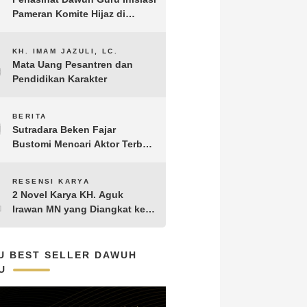
Pameran Komite Hijaz di
Puncak Acara Satu Abad NU
8
KH. IMAM JAZULI, LC.
Mata Uang Pesantren dan
Pendidikan Karakter
9
BERITA
Sutradara Beken Fajar
Bustomi Mencari Aktor Terbaik
untuk Film Penakluk Badai,
adaptasi dari Novel Biografi
10
RESENSI KARYA
KH. Hasyim Asy’ari karya KH.
2 Novel Karya KH. Aguk
Aguk Irawan MN
Irawan MN yang Diangkat ke
Layar Lebar
U BEST SELLER DAWUH
U