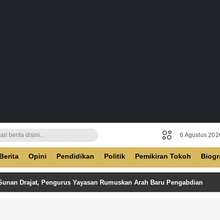
6 Agustus 202
ban
Berita
Opini
Pendidikan
Politik
Pemikiran Tokoh
Biogr
 Sunan Drajat, Pengurus Yayasan Rumuskan Arah Baru Pengabdian