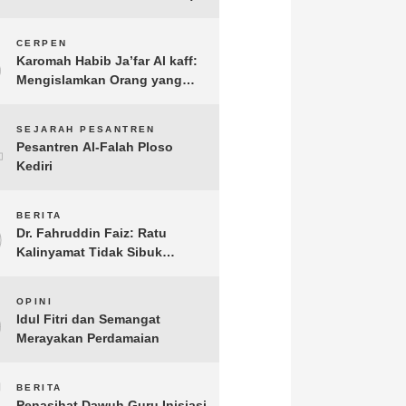
3
CERPEN
Karomah Habib Ja’far Al kaff:
Mengislamkan Orang yang
Sudah Meninggal
4
SEJARAH PESANTREN
Pesantren Al-Falah Ploso
Kediri
5
BERITA
Dr. Fahruddin Faiz: Ratu
Kalinyamat Tidak Sibuk
Kampanye Kanan Kiri, Tetapi
Fokus Membangun
6
OPINI
Perekonomian Rakyatnya
Idul Fitri dan Semangat
Merayakan Perdamaian
7
BERITA
Penasihat Dawuh Guru Inisiasi