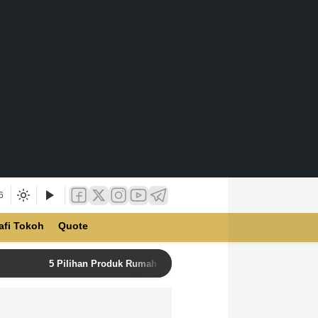
6
afi Tokoh
Quote
5 Pilihan Produk Rumah Tangga Terbaik di Unilever Store u