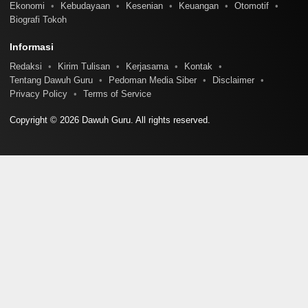
Ekonomi
Kebudayaan
Kesenian
Keuangan
Otomotif
Biografi Tokoh
Informasi
Redaksi
Kirim Tulisan
Kerjasama
Kontak
Tentang Dawuh Guru
Pedoman Media Siber
Disclaimer
Privacy Policy
Terms of Service
Copyright © 2026 Dawuh Guru. All rights reserved.