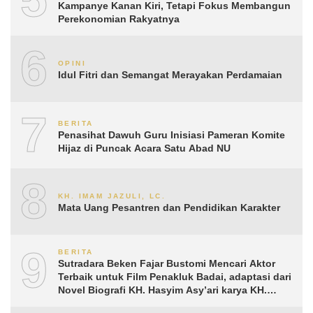
Kampanye Kanan Kiri, Tetapi Fokus Membangun
Perekonomian Rakyatnya
6
OPINI
Idul Fitri dan Semangat Merayakan Perdamaian
7
BERITA
Penasihat Dawuh Guru Inisiasi Pameran Komite
Hijaz di Puncak Acara Satu Abad NU
8
KH. IMAM JAZULI, LC.
Mata Uang Pesantren dan Pendidikan Karakter
9
BERITA
Sutradara Beken Fajar Bustomi Mencari Aktor
Terbaik untuk Film Penakluk Badai, adaptasi dari
Novel Biografi KH. Hasyim Asy’ari karya KH.
Aguk Irawan MN