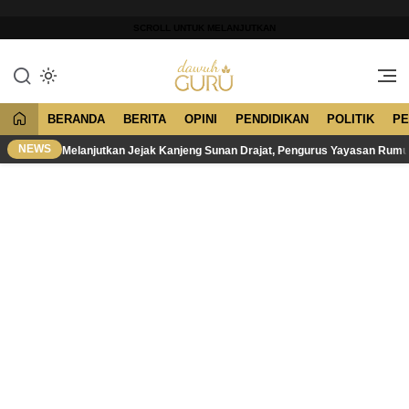
Lewati
ke
SCROLL UNTUK MELANJUTKAN
konten
Merawat Tradisi, Membangun
Dawuh Guru
Peradaban
BERANDA
BERITA
OPINI
PENDIDIKAN
POLITIK
PE
NEWS
Melanjutkan Jejak Kanjeng Sunan Drajat, Pengurus Yayasan Rum