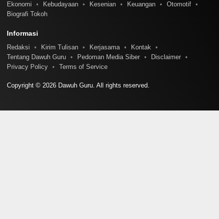
Ekonomi
Kebudayaan
Kesenian
Keuangan
Otomotif
Biografi Tokoh
Informasi
Redaksi
Kirim Tulisan
Kerjasama
Kontak
Tentang Dawuh Guru
Pedoman Media Siber
Disclaimer
Privacy Policy
Terms of Service
Copyright © 2026 Dawuh Guru. All rights reserved.