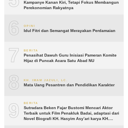
Kampanye Kanan Kiri, Tetapi Fokus Membangun
Perekonomian Rakyatnya
6
OPINI
Idul Fitri dan Semangat Merayakan Perdamaian
7
BERITA
Penasihat Dawuh Guru Inisiasi Pameran Komite
Hijaz di Puncak Acara Satu Abad NU
8
KH. IMAM JAZULI, LC.
Mata Uang Pesantren dan Pendidikan Karakter
9
BERITA
Sutradara Beken Fajar Bustomi Mencari Aktor
Terbaik untuk Film Penakluk Badai, adaptasi dari
Novel Biografi KH. Hasyim Asy’ari karya KH.
Aguk Irawan MN