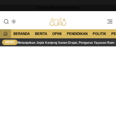
Lewati
ke
SCROLL UNTUK MELANJUTKAN
konten
Merawat Tradisi, Membangun
Dawuh Guru
Peradaban
BERANDA
BERITA
OPINI
PENDIDIKAN
POLITIK
PE
NEWS
Melanjutkan Jejak Kanjeng Sunan Drajat, Pengurus Yayasan Rum