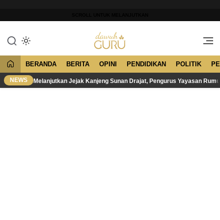
Lewati
ke
SCROLL UNTUK MELANJUTKAN
konten
Merawat Tradisi, Membangun
Dawuh Guru
Peradaban
BERANDA
BERITA
OPINI
PENDIDIKAN
POLITIK
PE
NEWS
Melanjutkan Jejak Kanjeng Sunan Drajat, Pengurus Yayasan Rum