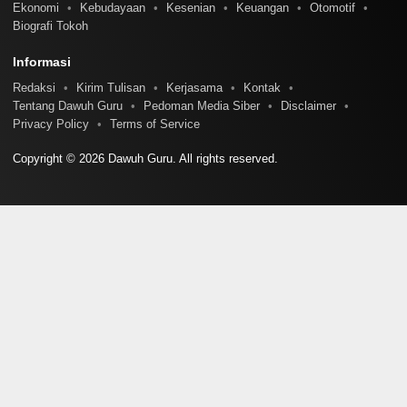
Ekonomi
Kebudayaan
Kesenian
Keuangan
Otomotif
Biografi Tokoh
Informasi
Redaksi
Kirim Tulisan
Kerjasama
Kontak
Tentang Dawuh Guru
Pedoman Media Siber
Disclaimer
Privacy Policy
Terms of Service
Copyright © 2026 Dawuh Guru. All rights reserved.