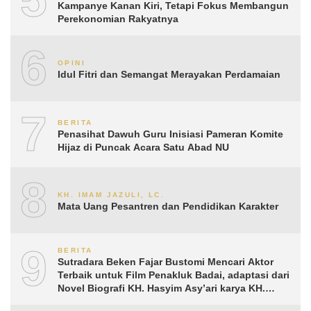
Kampanye Kanan Kiri, Tetapi Fokus Membangun
Perekonomian Rakyatnya
6
OPINI
Idul Fitri dan Semangat Merayakan Perdamaian
7
BERITA
Penasihat Dawuh Guru Inisiasi Pameran Komite
Hijaz di Puncak Acara Satu Abad NU
8
KH. IMAM JAZULI, LC.
Mata Uang Pesantren dan Pendidikan Karakter
9
BERITA
Sutradara Beken Fajar Bustomi Mencari Aktor
Terbaik untuk Film Penakluk Badai, adaptasi dari
Novel Biografi KH. Hasyim Asy’ari karya KH.
Aguk Irawan MN