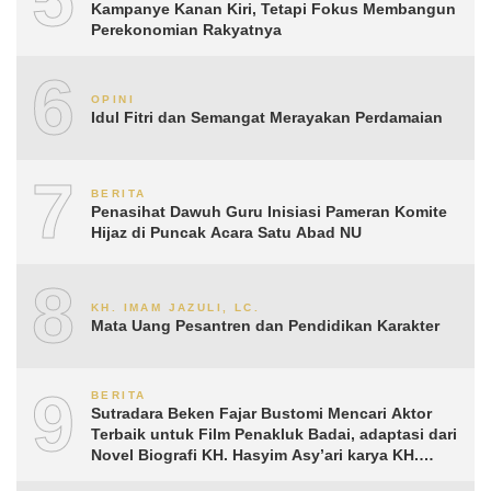
Kampanye Kanan Kiri, Tetapi Fokus Membangun
Perekonomian Rakyatnya
6
OPINI
Idul Fitri dan Semangat Merayakan Perdamaian
7
BERITA
Penasihat Dawuh Guru Inisiasi Pameran Komite
Hijaz di Puncak Acara Satu Abad NU
8
KH. IMAM JAZULI, LC.
Mata Uang Pesantren dan Pendidikan Karakter
9
BERITA
Sutradara Beken Fajar Bustomi Mencari Aktor
Terbaik untuk Film Penakluk Badai, adaptasi dari
Novel Biografi KH. Hasyim Asy’ari karya KH.
Aguk Irawan MN