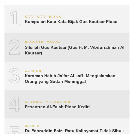
1
KATA KATA BIJAK
Kumpulan Kata Kata Bijak Gus Kautsar Ploso
2
BIOGRAFI TOKOH
Silsilah Gus Kautsar (Gus H. M. ‘Abdurrahman Al
Kautsar)
3
CERPEN
Karomah Habib Ja’far Al kaff: Mengislamkan
Orang yang Sudah Meninggal
4
SEJARAH PESANTREN
Pesantren Al-Falah Ploso Kediri
5
BERITA
Dr. Fahruddin Faiz: Ratu Kalinyamat Tidak Sibuk