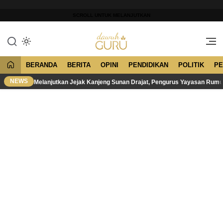
Lewati
ke
SCROLL UNTUK MELANJUTKAN
konten
Merawat Tradisi, Membangun
Dawuh Guru
Peradaban
BERANDA
BERITA
OPINI
PENDIDIKAN
POLITIK
PE
NEWS
Melanjutkan Jejak Kanjeng Sunan Drajat, Pengurus Yayasan Rum