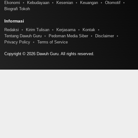
Ekonomi
Kebudayaan
Kesenian
Keuangan
Otomotif
Biografi Tokoh
Informasi
Redaksi
Kirim Tulisan
Kerjasama
Kontak
Tentang Dawuh Guru
Pedoman Media Siber
Disclaimer
Privacy Policy
Terms of Service
Copyright © 2026 Dawuh Guru. All rights reserved.