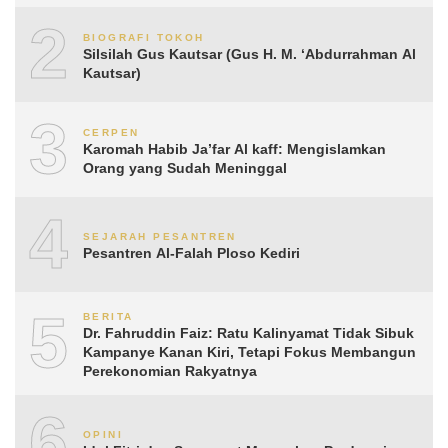
2
BIOGRAFI TOKOH
Silsilah Gus Kautsar (Gus H. M. ‘Abdurrahman Al
Kautsar)
3
CERPEN
Karomah Habib Ja’far Al kaff: Mengislamkan
Orang yang Sudah Meninggal
4
SEJARAH PESANTREN
Pesantren Al-Falah Ploso Kediri
5
BERITA
Dr. Fahruddin Faiz: Ratu Kalinyamat Tidak Sibuk
Kampanye Kanan Kiri, Tetapi Fokus Membangun
Perekonomian Rakyatnya
6
OPINI