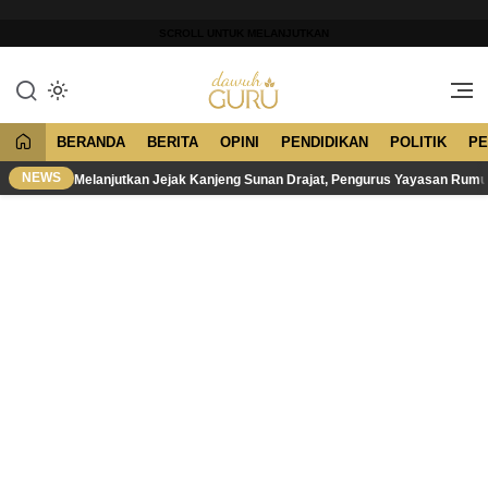
Lewati
ke
SCROLL UNTUK MELANJUTKAN
konten
Merawat Tradisi, Membangun
Dawuh Guru
Peradaban
BERANDA
BERITA
OPINI
PENDIDIKAN
POLITIK
PE
NEWS
Melanjutkan Jejak Kanjeng Sunan Drajat, Pengurus Yayasan Rum