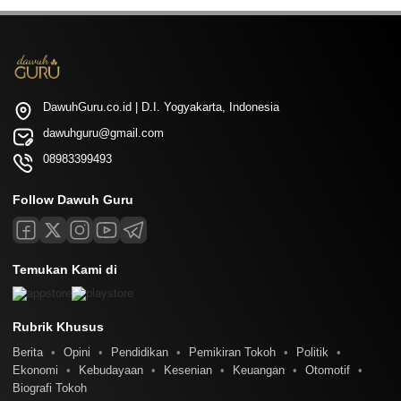
DawuhGuru.co.id | D.I. Yogyakarta, Indonesia
dawuhguru@gmail.com
08983399493
Follow Dawuh Guru
Temukan Kami di
Rubrik Khusus
Berita
Opini
Pendidikan
Pemikiran Tokoh
Politik
Ekonomi
Kebudayaan
Kesenian
Keuangan
Otomotif
Biografi Tokoh