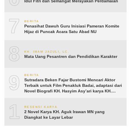
Idul Fitri dan Semangat Merayakan Perdamaian
7
BERITA
Penasihat Dawuh Guru Inisiasi Pameran Komite
Hijaz di Puncak Acara Satu Abad NU
8
KH. IMAM JAZULI, LC.
Mata Uang Pesantren dan Pendidikan Karakter
9
BERITA
Sutradara Beken Fajar Bustomi Mencari Aktor
Terbaik untuk Film Penakluk Badai, adaptasi dari
Novel Biografi KH. Hasyim Asy’ari karya KH.
Aguk Irawan MN
10
RESENSI KARYA
2 Novel Karya KH. Aguk Irawan MN yang
Diangkat ke Layar Lebar