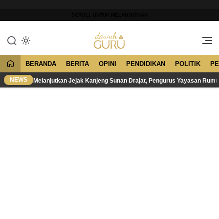
Lewati
ke
SCROLL UNTUK MELANJUTKAN
konten
Merawat Tradisi, Membangun
Dawuh Guru
Peradaban
BERANDA
BERITA
OPINI
PENDIDIKAN
POLITIK
PE
NEWS
Melanjutkan Jejak Kanjeng Sunan Drajat, Pengurus Yayasan Rum