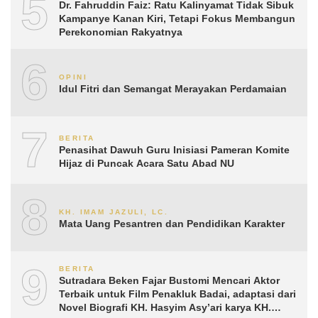
5
Dr. Fahruddin Faiz: Ratu Kalinyamat Tidak Sibuk
Kampanye Kanan Kiri, Tetapi Fokus Membangun
Perekonomian Rakyatnya
6
OPINI
Idul Fitri dan Semangat Merayakan Perdamaian
7
BERITA
Penasihat Dawuh Guru Inisiasi Pameran Komite
Hijaz di Puncak Acara Satu Abad NU
8
KH. IMAM JAZULI, LC.
Mata Uang Pesantren dan Pendidikan Karakter
9
BERITA
Sutradara Beken Fajar Bustomi Mencari Aktor
Terbaik untuk Film Penakluk Badai, adaptasi dari
Novel Biografi KH. Hasyim Asy’ari karya KH.