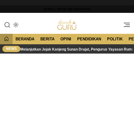
Lewati
ke
SCROLL UNTUK MELANJUTKAN
konten
Merawat Tradisi, Membangun
Dawuh Guru
Peradaban
BERANDA
BERITA
OPINI
PENDIDIKAN
POLITIK
PE
NEWS
Melanjutkan Jejak Kanjeng Sunan Drajat, Pengurus Yayasan Rum