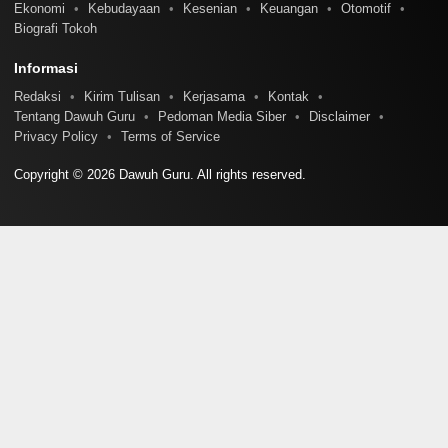
Ekonomi
Kebudayaan
Kesenian
Keuangan
Otomotif
Biografi Tokoh
Informasi
Redaksi
Kirim Tulisan
Kerjasama
Kontak
Tentang Dawuh Guru
Pedoman Media Siber
Disclaimer
Privacy Policy
Terms of Service
Copyright © 2026 Dawuh Guru. All rights reserved.