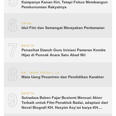
Kampanye Kanan Kiri, Tetapi Fokus Membangun
Perekonomian Rakyatnya
6
OPINI
Idul Fitri dan Semangat Merayakan Perdamaian
7
BERITA
Penasihat Dawuh Guru Inisiasi Pameran Komite
Hijaz di Puncak Acara Satu Abad NU
8
KH. IMAM JAZULI, LC.
Mata Uang Pesantren dan Pendidikan Karakter
9
BERITA
Sutradara Beken Fajar Bustomi Mencari Aktor
Terbaik untuk Film Penakluk Badai, adaptasi dari
Novel Biografi KH. Hasyim Asy’ari karya KH.
Aguk Irawan MN