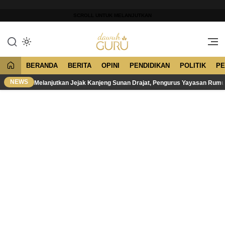
Lewati
ke
SCROLL UNTUK MELANJUTKAN
konten
Merawat Tradisi, Membangun
Dawuh Guru
Peradaban
BERANDA
BERITA
OPINI
PENDIDIKAN
POLITIK
PE
NEWS
Melanjutkan Jejak Kanjeng Sunan Drajat, Pengurus Yayasan Rum