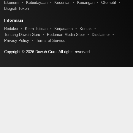
Ekonomi
Kebudayaan
Kesenian
Keuangan
Otomotif
Biografi Tokoh
Informasi
Redaksi
Kirim Tulisan
Kerjasama
Kontak
Tentang Dawuh Guru
Pedoman Media Siber
Disclaimer
Privacy Policy
Terms of Service
Copyright © 2026 Dawuh Guru. All rights reserved.