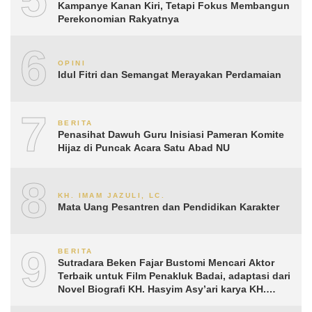
Kampanye Kanan Kiri, Tetapi Fokus Membangun
Perekonomian Rakyatnya
6
OPINI
Idul Fitri dan Semangat Merayakan Perdamaian
7
BERITA
Penasihat Dawuh Guru Inisiasi Pameran Komite
Hijaz di Puncak Acara Satu Abad NU
8
KH. IMAM JAZULI, LC.
Mata Uang Pesantren dan Pendidikan Karakter
9
BERITA
Sutradara Beken Fajar Bustomi Mencari Aktor
Terbaik untuk Film Penakluk Badai, adaptasi dari
Novel Biografi KH. Hasyim Asy’ari karya KH.
Aguk Irawan MN