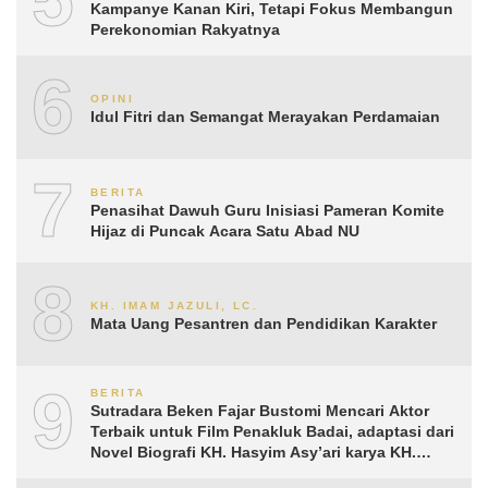
Kampanye Kanan Kiri, Tetapi Fokus Membangun
Perekonomian Rakyatnya
6
OPINI
Idul Fitri dan Semangat Merayakan Perdamaian
7
BERITA
Penasihat Dawuh Guru Inisiasi Pameran Komite
Hijaz di Puncak Acara Satu Abad NU
8
KH. IMAM JAZULI, LC.
Mata Uang Pesantren dan Pendidikan Karakter
9
BERITA
Sutradara Beken Fajar Bustomi Mencari Aktor
Terbaik untuk Film Penakluk Badai, adaptasi dari
Novel Biografi KH. Hasyim Asy’ari karya KH.
Aguk Irawan MN