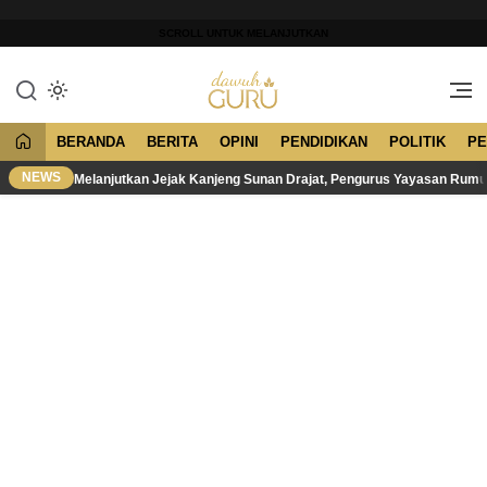
Lewati
ke
SCROLL UNTUK MELANJUTKAN
konten
Merawat Tradisi, Membangun
Dawuh Guru
Peradaban
BERANDA
BERITA
OPINI
PENDIDIKAN
POLITIK
PE
NEWS
Melanjutkan Jejak Kanjeng Sunan Drajat, Pengurus Yayasan Rum