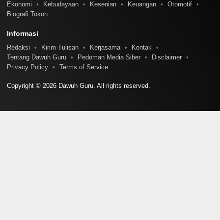
Ekonomi
Kebudayaan
Kesenian
Keuangan
Otomotif
Biografi Tokoh
Informasi
Redaksi
Kirim Tulisan
Kerjasama
Kontak
Tentang Dawuh Guru
Pedoman Media Siber
Disclaimer
Privacy Policy
Terms of Service
Copyright © 2026 Dawuh Guru. All rights reserved.