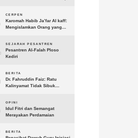
3
CERPEN
Karomah Habib Ja’far Al kaff:
Mengislamkan Orang yang
Sudah Meninggal
4
SEJARAH PESANTREN
Pesantren Al-Falah Ploso
Kediri
5
BERITA
Dr. Fahruddin Faiz: Ratu
Kalinyamat Tidak Sibuk
Kampanye Kanan Kiri, Tetapi
Fokus Membangun
6
OPINI
Perekonomian Rakyatnya
Idul Fitri dan Semangat
Merayakan Perdamaian
7
BERITA
Penasihat Dawuh Guru Inisiasi