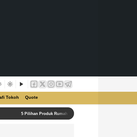
6
afi Tokoh
Quote
5 Pilihan Produk Rumah Tangga Terbaik di Unilever Store u