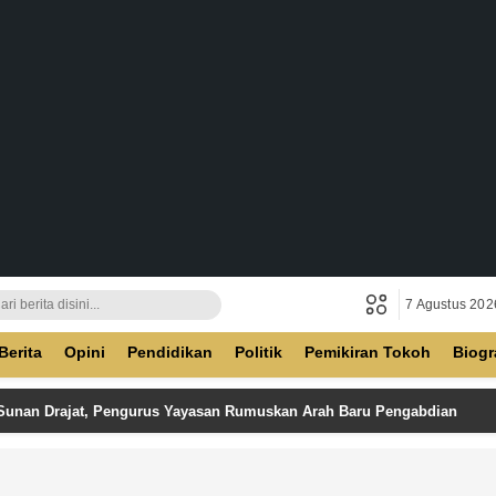
7 Agustus 202
ban
Berita
Opini
Pendidikan
Politik
Pemikiran Tokoh
Biogr
 Sunan Drajat, Pengurus Yayasan Rumuskan Arah Baru Pengabdian