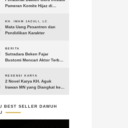
Pameran Komite Hijaz di
Puncak Acara Satu Abad NU
8
KH. IMAM JAZULI, LC.
Mata Uang Pesantren dan
Pendidikan Karakter
9
BERITA
Sutradara Beken Fajar
Bustomi Mencari Aktor Terbaik
untuk Film Penakluk Badai,
adaptasi dari Novel Biografi
10
RESENSI KARYA
KH. Hasyim Asy’ari karya KH.
2 Novel Karya KH. Aguk
Aguk Irawan MN
Irawan MN yang Diangkat ke
Layar Lebar
U BEST SELLER DAWUH
U