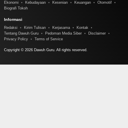
Ekonomi
Kebudayaan
Kesenian
Keuangan
Otomotif
Biografi Tokoh
Informasi
Redaksi
Kirim Tulisan
Kerjasama
Kontak
Tentang Dawuh Guru
Pedoman Media Siber
Disclaimer
Privacy Policy
Terms of Service
Copyright © 2026 Dawuh Guru. All rights reserved.