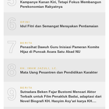
Kampanye Kanan Kiri, Tetapi Fokus Membangun
Perekonomian Rakyatnya
6
OPINI
Idul Fitri dan Semangat Merayakan Perdamaian
7
BERITA
Penasihat Dawuh Guru Inisiasi Pameran Komite
Hijaz di Puncak Acara Satu Abad NU
8
KH. IMAM JAZULI, LC.
Mata Uang Pesantren dan Pendidikan Karakter
9
BERITA
Sutradara Beken Fajar Bustomi Mencari Aktor
Terbaik untuk Film Penakluk Badai, adaptasi dari
Novel Biografi KH. Hasyim Asy’ari karya KH.
Aguk Irawan MN