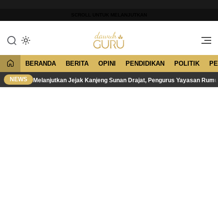
Lewati
ke
SCROLL UNTUK MELANJUTKAN
konten
Merawat Tradisi, Membangun
Dawuh Guru
Peradaban
BERANDA
BERITA
OPINI
PENDIDIKAN
POLITIK
PE
NEWS
Melanjutkan Jejak Kanjeng Sunan Drajat, Pengurus Yayasan Rum