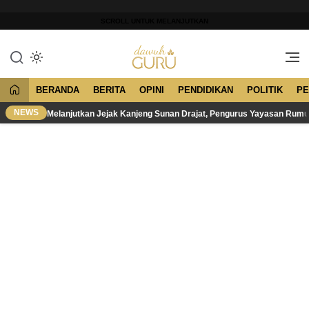
Lewati
ke
SCROLL UNTUK MELANJUTKAN
konten
Merawat Tradisi, Membangun
Dawuh Guru
Peradaban
BERANDA
BERITA
OPINI
PENDIDIKAN
POLITIK
PE
NEWS
Melanjutkan Jejak Kanjeng Sunan Drajat, Pengurus Yayasan Rum