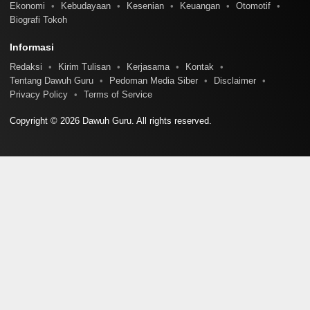
Ekonomi
Kebudayaan
Kesenian
Keuangan
Otomotif
Biografi Tokoh
Informasi
Redaksi
Kirim Tulisan
Kerjasama
Kontak
Tentang Dawuh Guru
Pedoman Media Siber
Disclaimer
Privacy Policy
Terms of Service
Copyright © 2026 Dawuh Guru. All rights reserved.