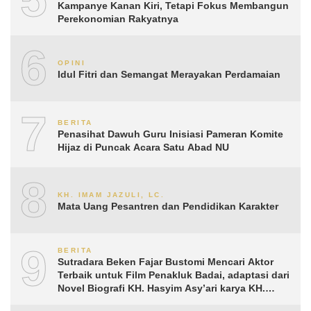
Kampanye Kanan Kiri, Tetapi Fokus Membangun
Perekonomian Rakyatnya
6
OPINI
Idul Fitri dan Semangat Merayakan Perdamaian
7
BERITA
Penasihat Dawuh Guru Inisiasi Pameran Komite
Hijaz di Puncak Acara Satu Abad NU
8
KH. IMAM JAZULI, LC.
Mata Uang Pesantren dan Pendidikan Karakter
9
BERITA
Sutradara Beken Fajar Bustomi Mencari Aktor
Terbaik untuk Film Penakluk Badai, adaptasi dari
Novel Biografi KH. Hasyim Asy’ari karya KH.
Aguk Irawan MN