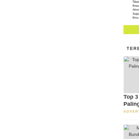
TER
Top 3
Palin
ADVER