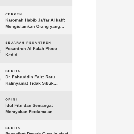
3
CERPEN
Karomah Habib Ja’far Al kaff:
Mengislamkan Orang yang
Sudah Meninggal
4
SEJARAH PESANTREN
Pesantren Al-Falah Ploso
Kediri
5
BERITA
Dr. Fahruddin Faiz: Ratu
Kalinyamat Tidak Sibuk
Kampanye Kanan Kiri, Tetapi
Fokus Membangun
6
OPINI
Perekonomian Rakyatnya
Idul Fitri dan Semangat
Merayakan Perdamaian
7
BERITA
Penasihat Dawuh Guru Inisiasi