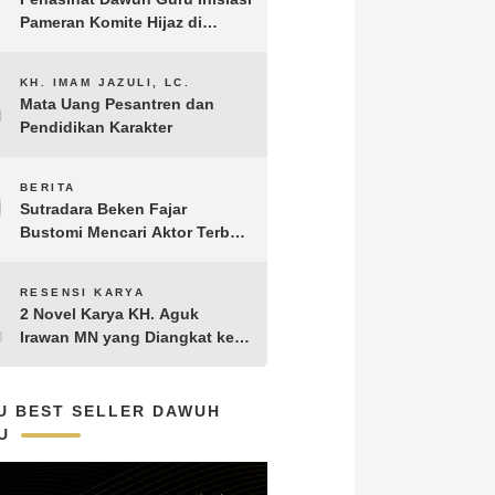
Pameran Komite Hijaz di
Puncak Acara Satu Abad NU
8
KH. IMAM JAZULI, LC.
Mata Uang Pesantren dan
Pendidikan Karakter
9
BERITA
Sutradara Beken Fajar
Bustomi Mencari Aktor Terbaik
untuk Film Penakluk Badai,
adaptasi dari Novel Biografi
10
RESENSI KARYA
KH. Hasyim Asy’ari karya KH.
2 Novel Karya KH. Aguk
Aguk Irawan MN
Irawan MN yang Diangkat ke
Layar Lebar
U BEST SELLER DAWUH
U