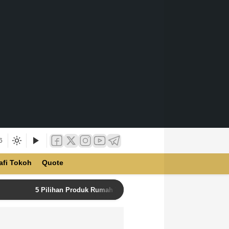
6
afi Tokoh
Quote
5 Pilihan Produk Rumah Tangga Terbaik di Unilever Store u