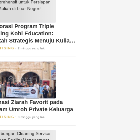
orasi Program Triple
ing Kobi Education:
ah Strategis Menuju Kuliah
 Luar Negeri!
TISING
2 minggu yang lalu
nasi Ziarah Favorit pada
am Umroh Private Keluarga
TISING
3 minggu yang lalu