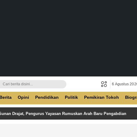
6 Agustus 202
ban
Berita
Opini
Pendidikan
Politik
Pemikiran Tokoh
Biogr
 Sunan Drajat, Pengurus Yayasan Rumuskan Arah Baru Pengabdian