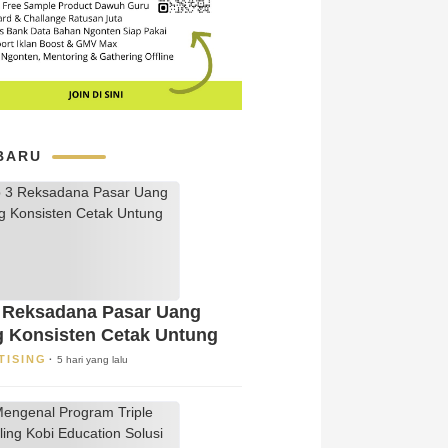
BARU
 Reksadana Pasar Uang
g Konsisten Cetak Untung
TISING
5 hari yang lalu