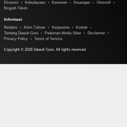
Ekonomi
Kebudayaan
Kesenian
Keuangan
Otomotif
Biografi Tokoh
Informasi
Redaksi
Kirim Tulisan
Kerjasama
Kontak
Tentang Dawuh Guru
Pedoman Media Siber
Disclaimer
Privacy Policy
Terms of Service
Copyright © 2026 Dawuh Guru. All rights reserved.