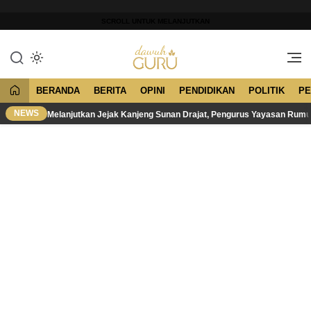
Lewati
ke
SCROLL UNTUK MELANJUTKAN
konten
Merawat Tradisi, Membangun
Dawuh Guru
Peradaban
BERANDA
BERITA
OPINI
PENDIDIKAN
POLITIK
PE
NEWS
Melanjutkan Jejak Kanjeng Sunan Drajat, Pengurus Yayasan Rum