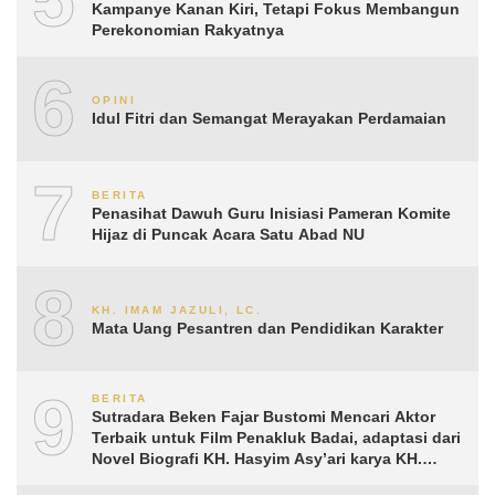
Kampanye Kanan Kiri, Tetapi Fokus Membangun
Perekonomian Rakyatnya
6
OPINI
Idul Fitri dan Semangat Merayakan Perdamaian
7
BERITA
Penasihat Dawuh Guru Inisiasi Pameran Komite
Hijaz di Puncak Acara Satu Abad NU
8
KH. IMAM JAZULI, LC.
Mata Uang Pesantren dan Pendidikan Karakter
9
BERITA
Sutradara Beken Fajar Bustomi Mencari Aktor
Terbaik untuk Film Penakluk Badai, adaptasi dari
Novel Biografi KH. Hasyim Asy’ari karya KH.
Aguk Irawan MN