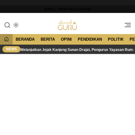
Lewati
ke
SCROLL UNTUK MELANJUTKAN
konten
Merawat Tradisi, Membangun
Dawuh Guru
Peradaban
BERANDA
BERITA
OPINI
PENDIDIKAN
POLITIK
PE
NEWS
Melanjutkan Jejak Kanjeng Sunan Drajat, Pengurus Yayasan Rum