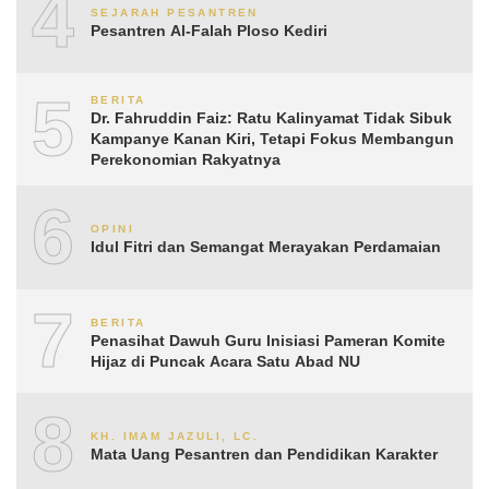
4
SEJARAH PESANTREN
Pesantren Al-Falah Ploso Kediri
5
BERITA
Dr. Fahruddin Faiz: Ratu Kalinyamat Tidak Sibuk
Kampanye Kanan Kiri, Tetapi Fokus Membangun
Perekonomian Rakyatnya
6
OPINI
Idul Fitri dan Semangat Merayakan Perdamaian
7
BERITA
Penasihat Dawuh Guru Inisiasi Pameran Komite
Hijaz di Puncak Acara Satu Abad NU
8
KH. IMAM JAZULI, LC.
Mata Uang Pesantren dan Pendidikan Karakter