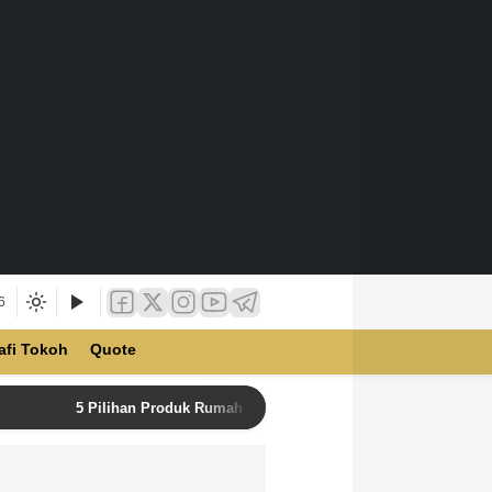
6
afi Tokoh
Quote
5 Pilihan Produk Rumah Tangga Terbaik di Unilever Store u