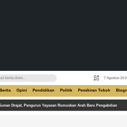
7 Agustus 202
ban
Berita
Opini
Pendidikan
Politik
Pemikiran Tokoh
Biogr
 Sunan Drajat, Pengurus Yayasan Rumuskan Arah Baru Pengabdian