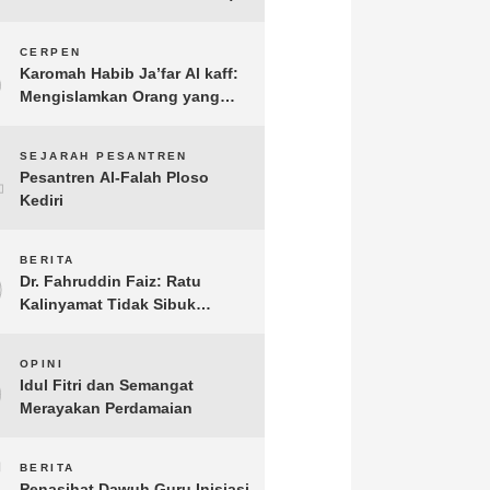
3
CERPEN
Karomah Habib Ja’far Al kaff:
Mengislamkan Orang yang
Sudah Meninggal
4
SEJARAH PESANTREN
Pesantren Al-Falah Ploso
Kediri
5
BERITA
Dr. Fahruddin Faiz: Ratu
Kalinyamat Tidak Sibuk
Kampanye Kanan Kiri, Tetapi
Fokus Membangun
6
OPINI
Perekonomian Rakyatnya
Idul Fitri dan Semangat
Merayakan Perdamaian
7
BERITA
Penasihat Dawuh Guru Inisiasi