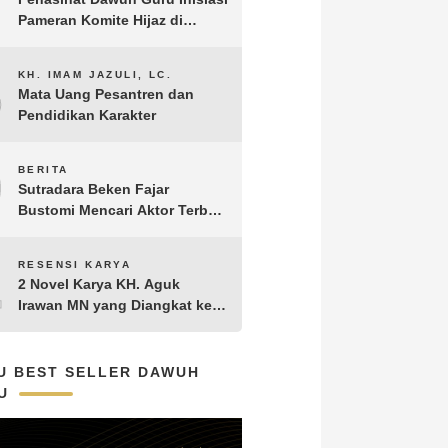
Pameran Komite Hijaz di
Puncak Acara Satu Abad NU
8
KH. IMAM JAZULI, LC.
Mata Uang Pesantren dan
Pendidikan Karakter
9
BERITA
Sutradara Beken Fajar
Bustomi Mencari Aktor Terbaik
untuk Film Penakluk Badai,
adaptasi dari Novel Biografi
10
RESENSI KARYA
KH. Hasyim Asy’ari karya KH.
2 Novel Karya KH. Aguk
Aguk Irawan MN
Irawan MN yang Diangkat ke
Layar Lebar
U BEST SELLER DAWUH
U