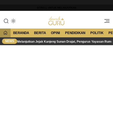
Lewati
ke
SCROLL UNTUK MELANJUTKAN
konten
Merawat Tradisi, Membangun
Dawuh Guru
Peradaban
BERANDA
BERITA
OPINI
PENDIDIKAN
POLITIK
PE
NEWS
Melanjutkan Jejak Kanjeng Sunan Drajat, Pengurus Yayasan Rum