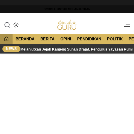
Lewati
ke
SCROLL UNTUK MELANJUTKAN
konten
Merawat Tradisi, Membangun
Dawuh Guru
Peradaban
BERANDA
BERITA
OPINI
PENDIDIKAN
POLITIK
PE
NEWS
Melanjutkan Jejak Kanjeng Sunan Drajat, Pengurus Yayasan Rum