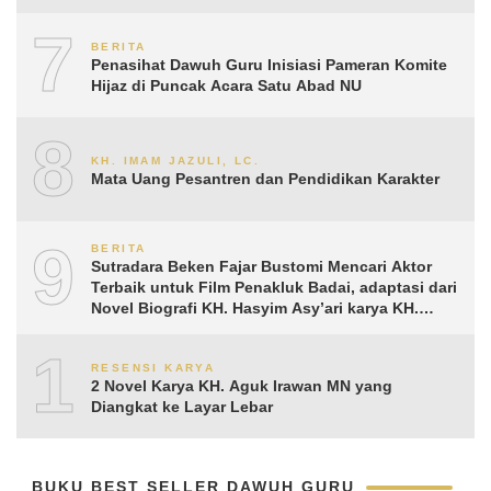
7
BERITA
Penasihat Dawuh Guru Inisiasi Pameran Komite
Hijaz di Puncak Acara Satu Abad NU
8
KH. IMAM JAZULI, LC.
Mata Uang Pesantren dan Pendidikan Karakter
9
BERITA
Sutradara Beken Fajar Bustomi Mencari Aktor
Terbaik untuk Film Penakluk Badai, adaptasi dari
Novel Biografi KH. Hasyim Asy’ari karya KH.
Aguk Irawan MN
10
RESENSI KARYA
2 Novel Karya KH. Aguk Irawan MN yang
Diangkat ke Layar Lebar
BUKU BEST SELLER DAWUH GURU