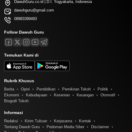
DawuhGuru.co.id | D.I. Yogyakarta, Indonesia
dawuhguru@gmail.com
08983399493
Follow Dawuh Guru
Temukan Kami di
Rubrik Khusus
Berita
Opini
Pendidikan
Pemikiran Tokoh
Politik
Ekonomi
Kebudayaan
Kesenian
Keuangan
Otomotif
Biografi Tokoh
Informasi
Redaksi
Kirim Tulisan
Kerjasama
Kontak
Tentang Dawuh Guru
Pedoman Media Siber
Disclaimer