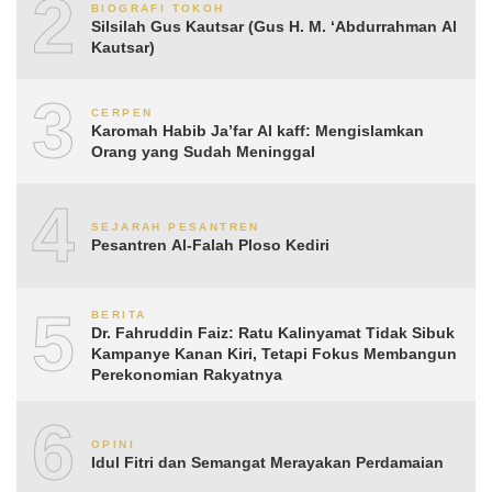
2
BIOGRAFI TOKOH
Silsilah Gus Kautsar (Gus H. M. ‘Abdurrahman Al
Kautsar)
3
CERPEN
Karomah Habib Ja’far Al kaff: Mengislamkan
Orang yang Sudah Meninggal
4
SEJARAH PESANTREN
Pesantren Al-Falah Ploso Kediri
5
BERITA
Dr. Fahruddin Faiz: Ratu Kalinyamat Tidak Sibuk
Kampanye Kanan Kiri, Tetapi Fokus Membangun
Perekonomian Rakyatnya
6
OPINI
Idul Fitri dan Semangat Merayakan Perdamaian