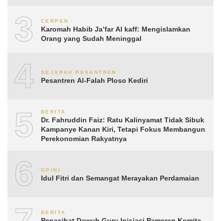
3
CERPEN
Karomah Habib Ja’far Al kaff: Mengislamkan
Orang yang Sudah Meninggal
4
SEJARAH PESANTREN
Pesantren Al-Falah Ploso Kediri
5
BERITA
Dr. Fahruddin Faiz: Ratu Kalinyamat Tidak Sibuk
Kampanye Kanan Kiri, Tetapi Fokus Membangun
Perekonomian Rakyatnya
6
OPINI
Idul Fitri dan Semangat Merayakan Perdamaian
7
BERITA
Penasihat Dawuh Guru Inisiasi Pameran Komite