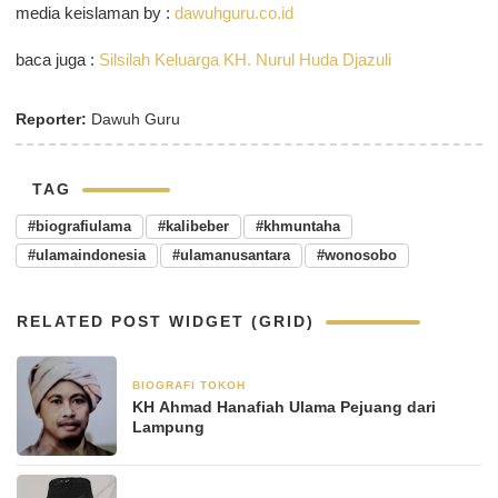
media keislaman by :
dawuhguru.co.id
baca juga :
Silsilah Keluarga KH. Nurul Huda Djazuli
Reporter:
Dawuh Guru
TAG
#biografiulama
#kalibeber
#khmuntaha
#ulamaindonesia
#ulamanusantara
#wonosobo
RELATED POST WIDGET (GRID)
BIOGRAFI TOKOH
3 Juni 2025
KH Ahmad Hanafiah Ulama Pejuang dari
Lampung