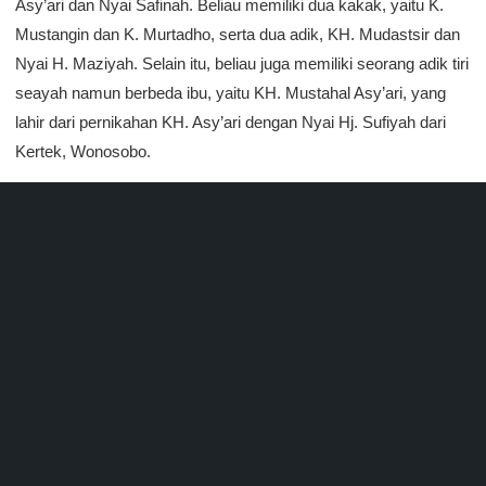
Asy’ari dan Nyai Safinah. Beliau memiliki dua kakak, yaitu K.
Mustangin dan K. Murtadho, serta dua adik, KH. Mudastsir dan
Nyai H. Maziyah. Selain itu, beliau juga memiliki seorang adik tiri
seayah namun berbeda ibu, yaitu KH. Mustahal Asy’ari, yang
lahir dari pernikahan KH. Asy’ari dengan Nyai Hj. Sufiyah dari
Kertek, Wonosobo.