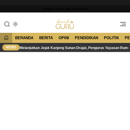
Lewati
ke
SCROLL UNTUK MELANJUTKAN
konten
Merawat Tradisi, Membangun
Dawuh Guru
Peradaban
BERANDA
BERITA
OPINI
PENDIDIKAN
POLITIK
PE
NEWS
Melanjutkan Jejak Kanjeng Sunan Drajat, Pengurus Yayasan Rum