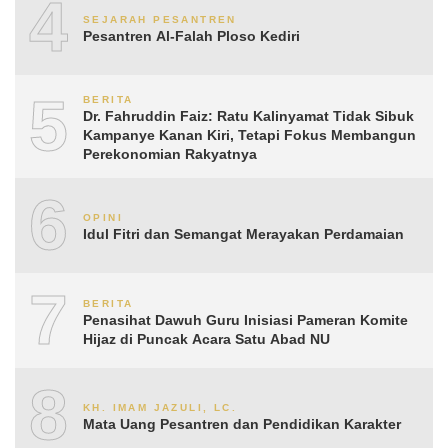
4
SEJARAH PESANTREN
Pesantren Al-Falah Ploso Kediri
5
BERITA
Dr. Fahruddin Faiz: Ratu Kalinyamat Tidak Sibuk
Kampanye Kanan Kiri, Tetapi Fokus Membangun
Perekonomian Rakyatnya
6
OPINI
Idul Fitri dan Semangat Merayakan Perdamaian
7
BERITA
Penasihat Dawuh Guru Inisiasi Pameran Komite
Hijaz di Puncak Acara Satu Abad NU
8
KH. IMAM JAZULI, LC.
Mata Uang Pesantren dan Pendidikan Karakter