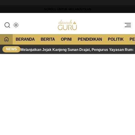
Lewati
ke
SCROLL UNTUK MELANJUTKAN
konten
Merawat Tradisi, Membangun
Dawuh Guru
Peradaban
BERANDA
BERITA
OPINI
PENDIDIKAN
POLITIK
PE
NEWS
Melanjutkan Jejak Kanjeng Sunan Drajat, Pengurus Yayasan Rum