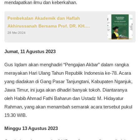
mendapatkan ilmu dan keberkahan.
Pembekalan Akademik dan Haflah
Akhirussanah Bersama Prof. DR. KH.
28 Mei 2024
Mustaqim, S. Ag, M. Ag di MA Peradaban
Yayasan Pesantren Kreatif Dunia Baitul Kilmah
Jumat, 11 Agustus 2023
Gus Iqdam akan menghadiri “Pengajian Akbar” dalam rangka
merayakan Hari Ulang Tahun Republik Indonesia ke-78. Acara
yang diadakan di Gang Pasar Tanjungtani, Kabupaten Nganjuk,
Jawa Timur, ini juga akan dihadiri banyak tokoh. Diantaranya
oleh Habib Ahmad Fathi Baharun dan Ustadz M. Hidayatur
Rahman, yang akan menambah semarak acara tersebut pukul
19.30 WIB.
Minggu 13 Agustus 2023