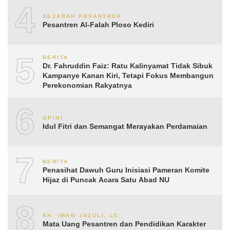
4
SEJARAH PESANTREN
Pesantren Al-Falah Ploso Kediri
5
BERITA
Dr. Fahruddin Faiz: Ratu Kalinyamat Tidak Sibuk
Kampanye Kanan Kiri, Tetapi Fokus Membangun
Perekonomian Rakyatnya
6
OPINI
Idul Fitri dan Semangat Merayakan Perdamaian
7
BERITA
Penasihat Dawuh Guru Inisiasi Pameran Komite
Hijaz di Puncak Acara Satu Abad NU
8
KH. IMAM JAZULI, LC.
Mata Uang Pesantren dan Pendidikan Karakter