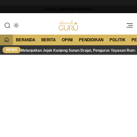
Lewati
ke
SCROLL UNTUK MELANJUTKAN
konten
Merawat Tradisi, Membangun
Dawuh Guru
Peradaban
BERANDA
BERITA
OPINI
PENDIDIKAN
POLITIK
PE
NEWS
Melanjutkan Jejak Kanjeng Sunan Drajat, Pengurus Yayasan Rum