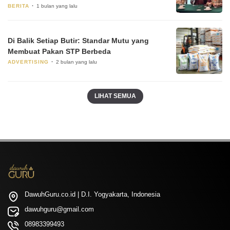
BERITA
1 bulan yang lalu
Di Balik Setiap Butir: Standar Mutu yang
Membuat Pakan STP Berbeda
ADVERTISING
2 bulan yang lalu
LIHAT SEMUA
DawuhGuru.co.id | D.I. Yogyakarta, Indonesia
dawuhguru@gmail.com
08983399493