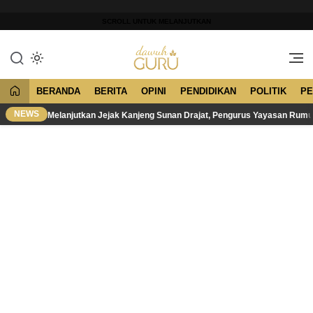
Lewati
ke
SCROLL UNTUK MELANJUTKAN
konten
Merawat Tradisi, Membangun
Dawuh Guru
Peradaban
BERANDA
BERITA
OPINI
PENDIDIKAN
POLITIK
PE
NEWS
Melanjutkan Jejak Kanjeng Sunan Drajat, Pengurus Yayasan Rum