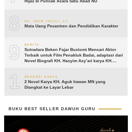
Hijaz di Puncak Acara Satu Abad NU
8
KH. IMAM JAZULI, LC.
Mata Uang Pesantren dan Pendidikan Karakter
9
BERITA
Sutradara Beken Fajar Bustomi Mencari Aktor
Terbaik untuk Film Penakluk Badai, adaptasi dari
Novel Biografi KH. Hasyim Asy’ari karya KH.
Aguk Irawan MN
10
RESENSI KARYA
2 Novel Karya KH. Aguk Irawan MN yang
Diangkat ke Layar Lebar
BUKU BEST SELLER DAWUH GURU