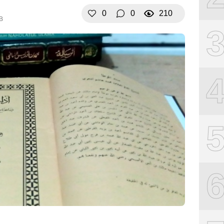
0
0
210
IB