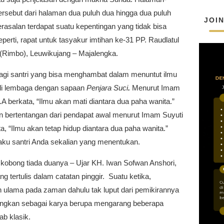
ersebut dari halaman dua puluh dua hingga dua puluh
JOI
rasalan terdapat suatu kepentingan yang tidak bisa
seperti, rapat untuk tasyakur imtihan ke-31 PP. Raudlatul
 (Rimbo), Leuwikujang – Majalengka.
bagi santri yang bisa menghambat dalam menuntut ilmu
di lembaga dengan sapaan
Penjara Suci
.
Menurut Imam
 berkata, “Ilmu akan mati diantara dua paha wanita.”
 bertentangan dari pendapat awal menurut Imam Suyuti
a, “Ilmu akan tetap hidup diantara dua paha wanita.”
aku santri Anda sekalian yang menentukan.
kobong tiada duanya – Ujar KH. Iwan Sofwan Anshori,
ang tertulis dalam catatan pinggir. Suatu ketika,
n ulama pada zaman dahulu tak luput dari pemikirannya
angkan sebagai karya berupa mengarang beberapa
ab klasik.