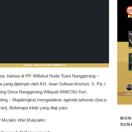
SCROLL UNTUK LANJUT MEMBACA
bar, bahwa di PP. Miftahul Huda Tsani Nanggerang –
 yang dipimpin oleh KH. Iwan Sofwan Anshori, S. Pd. I
nting Desa Nanggerang Wilayah MWCNU Kec.
ing – Majalengka) mengadakan agenda tahunan (baca:
ran). Beberapa kitab yang diaji yatu:
MON
 Mu’alim Wal Muta’alim;
SUN