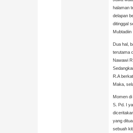
halaman t
delapan be
ditinggal 
Mubtadiin
Dua hal, 
terutama 
Nawawi R.A
Sedangkan
R.A berkat
Maka, sel
Momen di 
S. Pd. I y
diceritaka
yang ditu
sebuah kit