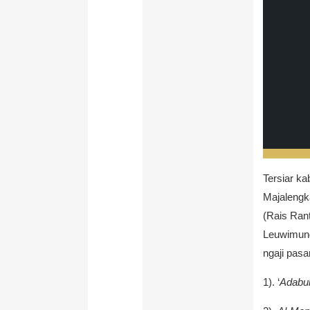
Tersiar ka
Majalengka
(Rais Ra
Leuwimund
ngaji pasa
1). ‘
Adabul