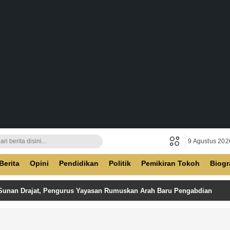
9 Agustus 202
ban
Berita
Opini
Pendidikan
Politik
Pemikiran Tokoh
Biogr
 Sunan Drajat, Pengurus Yayasan Rumuskan Arah Baru Pengabdian