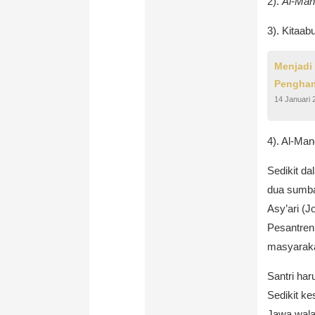
2).
Al-Man
3). Kitaa
Menjadi
Pengha
14 Januari 
4). Al-Man
Sedikit d
dua sumba
Asy’ari (J
Pesantren
masyarakat
Santri har
Sedikit k
Jawa wala