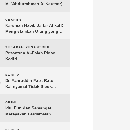
M. ‘Abdurrahman Al Kautsar)
3
CERPEN
Karomah Habib Ja’far Al kaff:
Mengislamkan Orang yang
Sudah Meninggal
4
SEJARAH PESANTREN
Pesantren Al-Falah Ploso
Kediri
5
BERITA
Dr. Fahruddin Faiz: Ratu
Kalinyamat Tidak Sibuk
Kampanye Kanan Kiri, Tetapi
Fokus Membangun
6
OPINI
Perekonomian Rakyatnya
Idul Fitri dan Semangat
Merayakan Perdamaian
BERITA