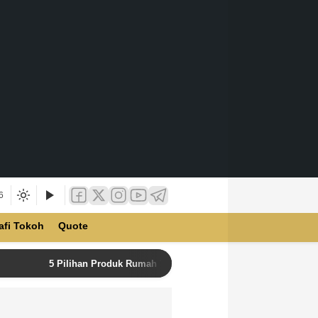
6
afi Tokoh
Quote
5 Pilihan Produk Rumah Tangga Terbaik di Unilever Store u