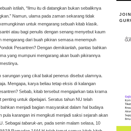
ebuah istilah, “Ilmu itu di datangkan bukan sebaliknya
JOI
kan.” Namun, ulama pada zaman sekarang tidak
GUR
kemungkinan untuk mengarang sebuah kitab klasik.
santri atau bagi penulis dengan senang menyebut kaum
n mengarang dari buah pikiran semasa menempuh
i Pondok Pesantren? Dengan demikianlah, pantas bahkan
ama yang mumpuni mengarang akan buah pikirannya
emestinya.
m sarungan yang cikal bakal penerus disebut ulamnya.
ja. Mengapa, karya beliau tetap eksis di kalangan
santren? Sebab, kitab tersebut mengajarkan tata krama
 penting untuk dipelajari. Seratus tahun NU telah
ahkan menjadi bagian masyarakat dalam hal budaya
 pula karangan ini mengikuti menjadi saksi sejarah akan
NU. Sebagai
tabaruk-an,
pada senin malam selasa, 10
3 M/19 Ramadan 1444 H telah tamat semua kitab-kitab.