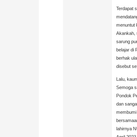
Terdapat s
mendatang
menuntut 
Akankah, 
sarung pu
belajar d
berhak ul
disebut s
Lalu, kau
Semoga sa
Pondok Pe
dan sangat
membumi b
bersamaan
lahirnya 
April 202