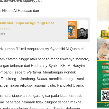
dzuumah Al-Baiquuniyyah;
bul Hikam Al-Haddaad dan
 Milenial Tanpa Mengurangi Rasa
mbaan
2023
dzuumah fii ‘ilmil maquulaatusy Syaathibi Al-Qunthuri
alam catatan pinggir atau bahasa mahasiswanya
footnote,
ngan terbesar dari Hadratusy Syaikh KH. M. Hasyim
ombang), seperti:
Pertama,
Membangun Pondok
 Tebuireng – Jombang.
Kedua,
mendirikan organisasi
 berhaluan religius-nasional, yaitu: Nahdlatul Ulama.
us hafal siapakah pengarang daripada kitab tersebut.
esal, beberapa halaman tidak dilughot dengan makna
u saja penjelasan dengan makna Sunda. Halaman-