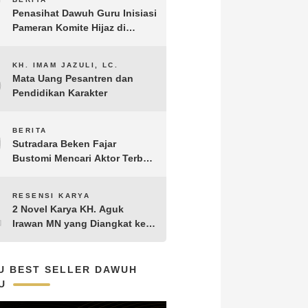
7
Penasihat Dawuh Guru Inisiasi
Pameran Komite Hijaz di
Puncak Acara Satu Abad NU
8
KH. IMAM JAZULI, LC.
Mata Uang Pesantren dan
Pendidikan Karakter
9
BERITA
Sutradara Beken Fajar
Bustomi Mencari Aktor Terbaik
untuk Film Penakluk Badai,
adaptasi dari Novel Biografi
10
RESENSI KARYA
KH. Hasyim Asy’ari karya KH.
2 Novel Karya KH. Aguk
Aguk Irawan MN
Irawan MN yang Diangkat ke
Layar Lebar
U BEST SELLER DAWUH
U