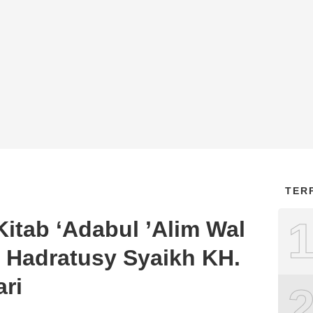
TER
itab ‘Adabul ’Alim Wal
a Hadratusy Syaikh KH.
ri