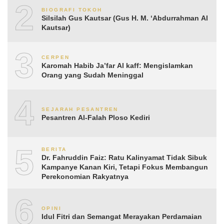
2
BIOGRAFI TOKOH
Silsilah Gus Kautsar (Gus H. M. ‘Abdurrahman Al
Kautsar)
3
CERPEN
Karomah Habib Ja’far Al kaff: Mengislamkan
Orang yang Sudah Meninggal
4
SEJARAH PESANTREN
Pesantren Al-Falah Ploso Kediri
5
BERITA
Dr. Fahruddin Faiz: Ratu Kalinyamat Tidak Sibuk
Kampanye Kanan Kiri, Tetapi Fokus Membangun
Perekonomian Rakyatnya
6
OPINI
Idul Fitri dan Semangat Merayakan Perdamaian