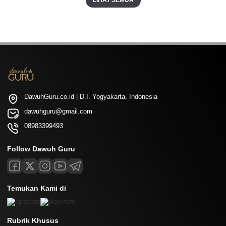
LIHAT SEMUA
DawuhGuru.co.id | D.I. Yogyakarta, Indonesia
dawuhguru@gmail.com
08983399493
Follow Dawuh Guru
Temukan Kami di
Rubrik Khusus