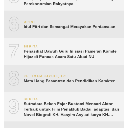
Perekonomian Rakyatnya
6
OPINI
Idul Fitri dan Semangat Merayakan Perdamaian
7
BERITA
Penasihat Dawuh Guru Inisiasi Pameran Komite
Hijaz di Puncak Acara Satu Abad NU
8
KH. IMAM JAZULI, LC.
Mata Uang Pesantren dan Pendidikan Karakter
9
BERITA
Sutradara Beken Fajar Bustomi Mencari Aktor
Terbaik untuk Film Penakluk Badai, adaptasi dari
Novel Biografi KH. Hasyim Asy’ari karya KH.
Aguk Irawan MN