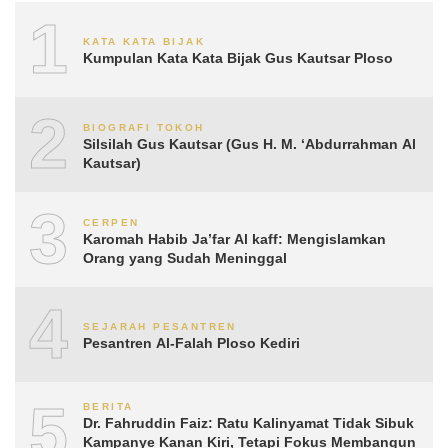
1
KATA KATA BIJAK
Kumpulan Kata Kata Bijak Gus Kautsar Ploso
2
BIOGRAFI TOKOH
Silsilah Gus Kautsar (Gus H. M. ‘Abdurrahman Al
Kautsar)
3
CERPEN
Karomah Habib Ja’far Al kaff: Mengislamkan
Orang yang Sudah Meninggal
4
SEJARAH PESANTREN
Pesantren Al-Falah Ploso Kediri
5
BERITA
Dr. Fahruddin Faiz: Ratu Kalinyamat Tidak Sibuk
Kampanye Kanan Kiri, Tetapi Fokus Membangun