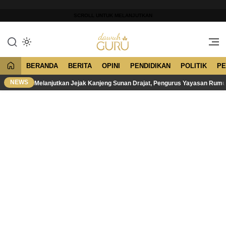
Lewati
ke
SCROLL UNTUK MELANJUTKAN
konten
Merawat Tradisi, Membangun
Dawuh Guru
Peradaban
BERANDA
BERITA
OPINI
PENDIDIKAN
POLITIK
PE
NEWS
Melanjutkan Jejak Kanjeng Sunan Drajat, Pengurus Yayasan Rum