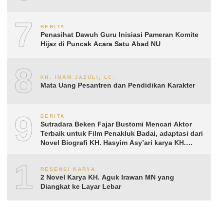
7
BERITA
Penasihat Dawuh Guru Inisiasi Pameran Komite
Hijaz di Puncak Acara Satu Abad NU
8
KH. IMAM JAZULI, LC.
Mata Uang Pesantren dan Pendidikan Karakter
9
BERITA
Sutradara Beken Fajar Bustomi Mencari Aktor
Terbaik untuk Film Penakluk Badai, adaptasi dari
Novel Biografi KH. Hasyim Asy’ari karya KH.
Aguk Irawan MN
10
RESENSI KARYA
2 Novel Karya KH. Aguk Irawan MN yang
Diangkat ke Layar Lebar