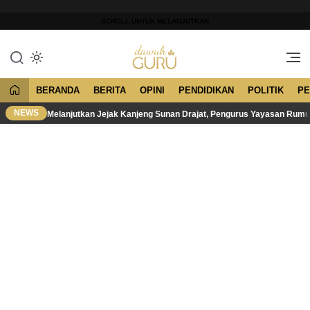
Lewati
ke
SCROLL UNTUK MELANJUTKAN
konten
Merawat Tradisi, Membangun
Dawuh Guru
Peradaban
BERANDA
BERITA
OPINI
PENDIDIKAN
POLITIK
PE
NEWS
Melanjutkan Jejak Kanjeng Sunan Drajat, Pengurus Yayasan Rum