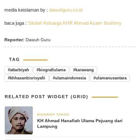
media keislaman by :
dawuhguru.co.id
baca juga :
Silsilah Keluarga KHR Ahmad Azaim Ibrahimy
Reporter:
Dawuh Guru
TAG
#attarbiyah
#biografiulama
#karawang
#khhasanbisrisyafii
#ulamaindonesia
#ulamanusantara
RELATED POST WIDGET (GRID)
BIOGRAFI TOKOH
3 Juni 2025
KH Ahmad Hanafiah Ulama Pejuang dari
Lampung