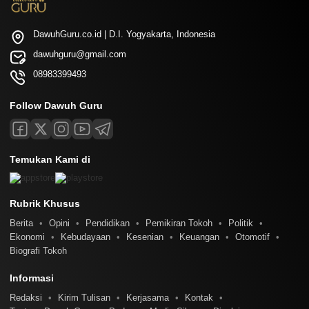
DawuhGuru.co.id | D.I. Yogyakarta, Indonesia
dawuhguru@gmail.com
08983399493
Follow Dawuh Guru
Temukan Kami di
Rubrik Khusus
Berita
Opini
Pendidikan
Pemikiran Tokoh
Politik
Ekonomi
Kebudayaan
Kesenian
Keuangan
Otomotif
Biografi Tokoh
Informasi
Redaksi
Kirim Tulisan
Kerjasama
Kontak