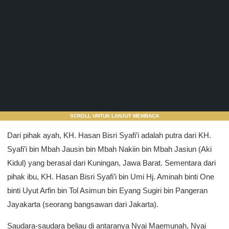
SCROLL UNTUK LANJUT MEMBACA
Dari pihak ayah, KH. Hasan Bisri Syafi’i adalah putra dari KH.
Syafi’i bin Mbah Jausin bin Mbah Nakiin bin Mbah Jasiun (Aki
Kidul) yang berasal dari Kuningan, Jawa Barat. Sementara dari
pihak ibu, KH. Hasan Bisri Syafi’i bin Umi Hj. Aminah binti One
binti Uyut Arfin bin Tol Asimun bin Eyang Sugiri bin Pangeran
Jayakarta (seorang bangsawan dari Jakarta).
Saudara-saudara beliau di antaranya Nyai Maemunah, Nyai