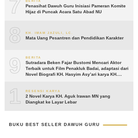
7
BERITA
Penasihat Dawuh Guru Inisiasi Pameran Komite
Hijaz di Puncak Acara Satu Abad NU
8
KH. IMAM JAZULI, LC.
Mata Uang Pesantren dan Pendidikan Karakter
9
BERITA
Sutradara Beken Fajar Bustomi Mencari Aktor
Terbaik untuk Film Penakluk Badai, adaptasi dari
Novel Biografi KH. Hasyim Asy’ari karya KH.
Aguk Irawan MN
10
RESENSI KARYA
2 Novel Karya KH. Aguk Irawan MN yang
Diangkat ke Layar Lebar
BUKU BEST SELLER DAWUH GURU