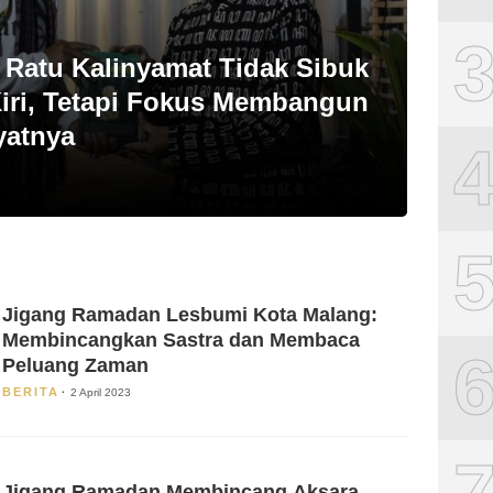
: Ratu Kalinyamat Tidak Sibuk
ri, Tetapi Fokus Membangun
yatnya
Jigang Ramadan Lesbumi Kota Malang:
Membincangkan Sastra dan Membaca
Peluang Zaman
BERITA
2 April 2023
Jigang Ramadan Membincang Aksara