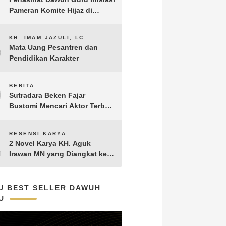
Pameran Komite Hijaz di
Puncak Acara Satu Abad NU
8
KH. IMAM JAZULI, LC.
Mata Uang Pesantren dan
Pendidikan Karakter
9
BERITA
Sutradara Beken Fajar
Bustomi Mencari Aktor Terbaik
untuk Film Penakluk Badai,
adaptasi dari Novel Biografi
10
RESENSI KARYA
KH. Hasyim Asy’ari karya KH.
2 Novel Karya KH. Aguk
Aguk Irawan MN
Irawan MN yang Diangkat ke
Layar Lebar
U BEST SELLER DAWUH
U