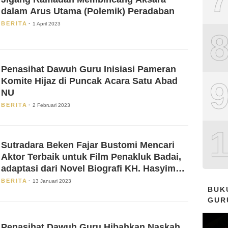
dalam Arus Utama (Polemik) Peradaban
BERITA
1 April 2023
Penasihat Dawuh Guru Inisiasi Pameran
Komite Hijaz di Puncak Acara Satu Abad
NU
BERITA
2 Februari 2023
Sutradara Beken Fajar Bustomi Mencari
Aktor Terbaik untuk Film Penakluk Badai,
adaptasi dari Novel Biografi KH. Hasyim
Asy’ari karya KH. Aguk Irawan MN
BERITA
13 Januari 2023
BUK
GUR
Penasihat Dawuh Guru Hibahkan Naskah