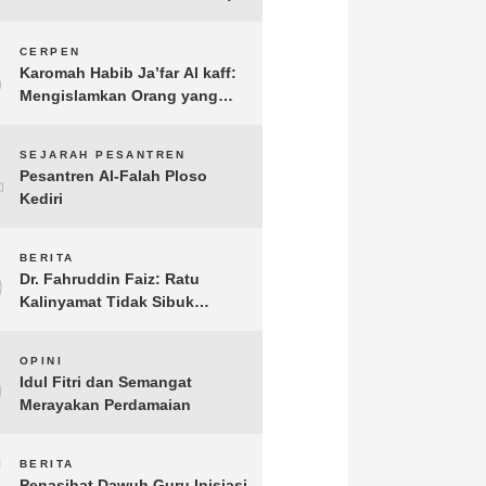
3
CERPEN
Karomah Habib Ja’far Al kaff:
Mengislamkan Orang yang
Sudah Meninggal
4
SEJARAH PESANTREN
Pesantren Al-Falah Ploso
Kediri
5
BERITA
Dr. Fahruddin Faiz: Ratu
Kalinyamat Tidak Sibuk
Kampanye Kanan Kiri, Tetapi
Fokus Membangun
6
OPINI
Perekonomian Rakyatnya
Idul Fitri dan Semangat
Merayakan Perdamaian
7
BERITA
Penasihat Dawuh Guru Inisiasi