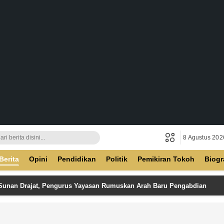
8 Agustus 202
ban
Berita
Opini
Pendidikan
Politik
Pemikiran Tokoh
Biogr
 Sunan Drajat, Pengurus Yayasan Rumuskan Arah Baru Pengabdian