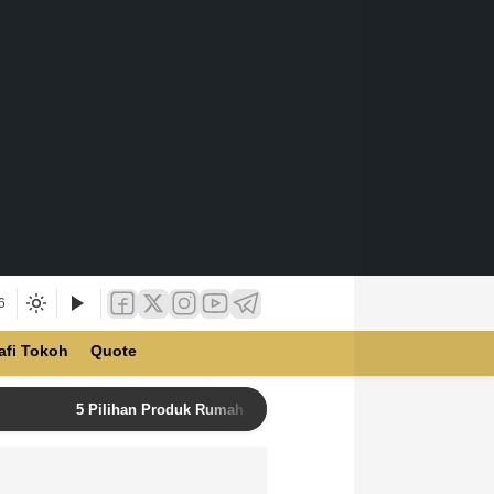
6
afi Tokoh
Quote
5 Pilihan Produk Rumah Tangga Terbaik di Unilever Store u