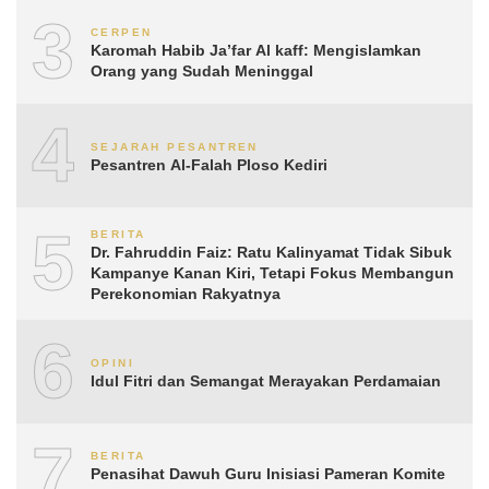
3
CERPEN
Karomah Habib Ja’far Al kaff: Mengislamkan
Orang yang Sudah Meninggal
4
SEJARAH PESANTREN
Pesantren Al-Falah Ploso Kediri
5
BERITA
Dr. Fahruddin Faiz: Ratu Kalinyamat Tidak Sibuk
Kampanye Kanan Kiri, Tetapi Fokus Membangun
Perekonomian Rakyatnya
6
OPINI
Idul Fitri dan Semangat Merayakan Perdamaian
7
BERITA
Penasihat Dawuh Guru Inisiasi Pameran Komite