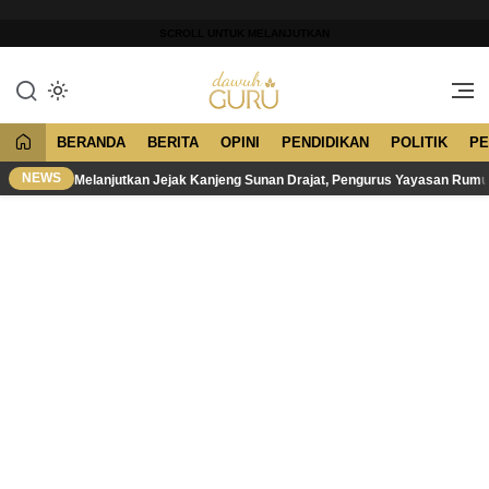
Lewati
ke
SCROLL UNTUK MELANJUTKAN
konten
Merawat Tradisi, Membangun
Dawuh Guru
Peradaban
BERANDA
BERITA
OPINI
PENDIDIKAN
POLITIK
PE
NEWS
Melanjutkan Jejak Kanjeng Sunan Drajat, Pengurus Yayasan Rum