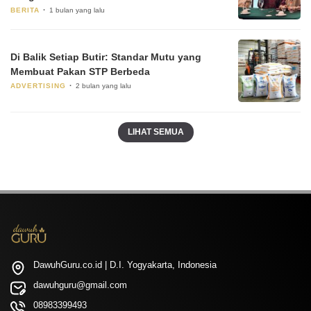
BERITA
1 bulan yang lalu
Di Balik Setiap Butir: Standar Mutu yang
Membuat Pakan STP Berbeda
ADVERTISING
2 bulan yang lalu
LIHAT SEMUA
DawuhGuru.co.id | D.I. Yogyakarta, Indonesia
dawuhguru@gmail.com
08983399493