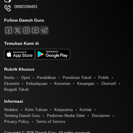
08983399493
Follow Dawuh Guru
Temukan Kami di
Rubrik Khusus
Berita
Opini
Pendidikan
Pemikiran Tokoh
Politik
Ekonomi
Kebudayaan
Kesenian
Keuangan
Otomotif
Biografi Tokoh
Informasi
Redaksi
Kirim Tulisan
Kerjasama
Kontak
Tentang Dawuh Guru
Pedoman Media Siber
Disclaimer
Privacy Policy
Terms of Service
Copyright © 2026 Dawuh Guru. All rights reserved.