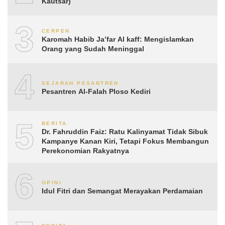
Kautsar)
3
CERPEN
Karomah Habib Ja’far Al kaff: Mengislamkan
Orang yang Sudah Meninggal
4
SEJARAH PESANTREN
Pesantren Al-Falah Ploso Kediri
5
BERITA
Dr. Fahruddin Faiz: Ratu Kalinyamat Tidak Sibuk
Kampanye Kanan Kiri, Tetapi Fokus Membangun
Perekonomian Rakyatnya
6
OPINI
Idul Fitri dan Semangat Merayakan Perdamaian