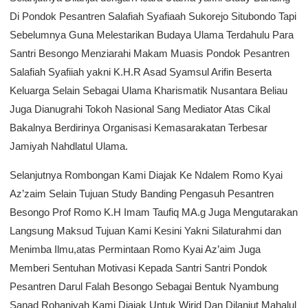
Di Pondok Pesantren Salafiah Syafiaah Sukorejo Situbondo Tapi
Sebelumnya Guna Melestarikan Budaya Ulama Terdahulu Para
Santri Besongo Menziarahi Makam Muasis Pondok Pesantren
Salafiah Syafiiah yakni K.H.R Asad Syamsul Arifin Beserta
Keluarga Selain Sebagai Ulama Kharismatik Nusantara Beliau
Juga Dianugrahi Tokoh Nasional Sang Mediator Atas Cikal
Bakalnya Berdirinya Organisasi Kemasarakatan Terbesar
Jamiyah Nahdlatul Ulama.
Selanjutnya Rombongan Kami Diajak Ke Ndalem Romo Kyai
Az’zaim Selain Tujuan Study Banding Pengasuh Pesantren
Besongo Prof Romo K.H Imam Taufiq MA.g Juga Mengutarakan
Langsung Maksud Tujuan Kami Kesini Yakni Silaturahmi dan
Menimba Ilmu,atas Permintaan Romo Kyai Az’aim Juga
Memberi Sentuhan Motivasi Kepada Santri Santri Pondok
Pesantren Darul Falah Besongo Sebagai Bentuk Nyambung
Sanad Rohaniyah Kami Diajak Untuk Wirid Dan Dilanjut Mahalul