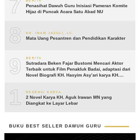
7
BERITA
Penasihat Dawuh Guru Inisiasi Pameran Komite
Hijaz di Puncak Acara Satu Abad NU
8
KH. IMAM JAZULI, LC.
Mata Uang Pesantren dan Pendidikan Karakter
9
BERITA
Sutradara Beken Fajar Bustomi Mencari Aktor
Terbaik untuk Film Penakluk Badai, adaptasi dari
Novel Biografi KH. Hasyim Asy’ari karya KH.
Aguk Irawan MN
10
RESENSI KARYA
2 Novel Karya KH. Aguk Irawan MN yang
Diangkat ke Layar Lebar
BUKU BEST SELLER DAWUH GURU