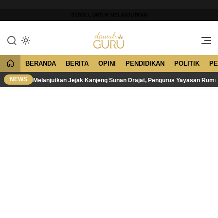
Lewati
ke
SCROLL UNTUK MELANJUTKAN
konten
Merawat Tradisi, Membangun
Dawuh Guru
Peradaban
BERANDA
BERITA
OPINI
PENDIDIKAN
POLITIK
PE
NEWS
Melanjutkan Jejak Kanjeng Sunan Drajat, Pengurus Yayasan Rum